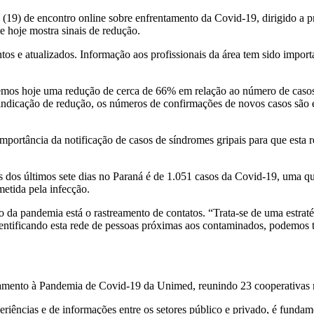
 (19) de encontro online sobre enfrentamento da Covid-19, dirigido a p
 hoje mostra sinais de redução.
 e atualizados. Informação aos profissionais da área tem sido importa
emos hoje uma redução de cerca de 66% em relação ao número de casos”,
ndicação de redução, os números de confirmações de novos casos são 
 importância da notificação de casos de síndromes gripais para que esta
 dos últimos sete dias no Paraná é de 1.051 casos da Covid-19, uma q
etida pela infecção.
to da pandemia está o rastreamento de contatos. “Trata-se de uma estra
ntificando esta rede de pessoas próximas aos contaminados, podemos test
ntamento à Pandemia de Covid-19 da Unimed, reunindo 23 cooperativas 
eriências e de informações entre os setores público e privado, é fundam