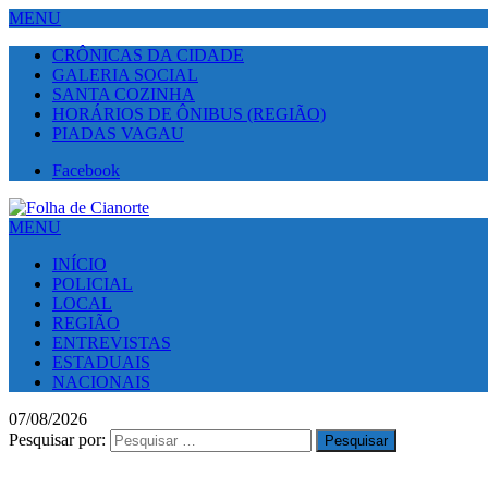
MENU
CRÔNICAS DA CIDADE
GALERIA SOCIAL
SANTA COZINHA
HORÁRIOS DE ÔNIBUS (REGIÃO)
PIADAS VAGAU
Facebook
MENU
INÍCIO
POLICIAL
LOCAL
REGIÃO
ENTREVISTAS
ESTADUAIS
NACIONAIS
07/08/2026
Pesquisar por: