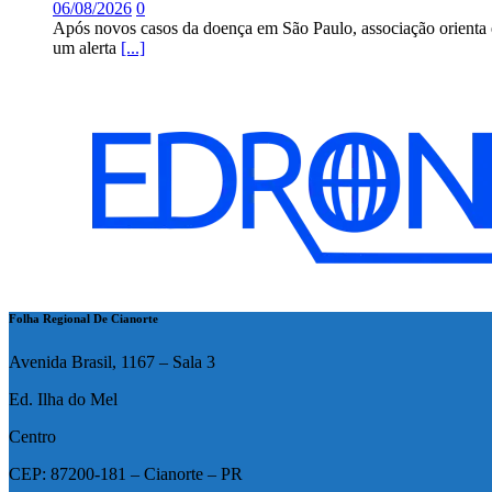
06/08/2026
0
Após novos casos da doença em São Paulo, associação orienta 
um alerta
[...]
Folha Regional De Cianorte
Avenida Brasil, 1167 – Sala 3
Ed. Ilha do Mel
Centro
CEP: 87200-181 – Cianorte – PR