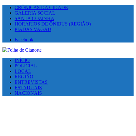
CRÔNICAS DA CIDADE
GALERIA SOCIAL
SANTA COZINHA
HORÁRIOS DE ÔNIBUS (REGIÃO)
PIADAS VAGAU
Facebook
INÍCIO
POLICIAL
LOCAL
REGIÃO
ENTREVISTAS
ESTADUAIS
NACIONAIS