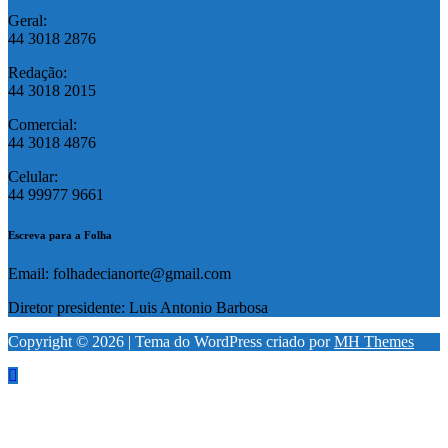
Geral:
44 3018 2876
Redação:
44 3018 2015
Comercial:
44 3018 4876
Celular:
44 99977 9661
Escreva para a Folha
Email: folhadecianorte@gmail.com
Diretor presidente: Luis Antonio Barbosa
Copyright © 2026 | Tema do WordPress criado por
MH Themes