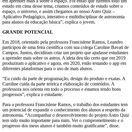
em aprender mais a sobre o espaço. Foi então que fizemos todo um
estudo em cima desse tema, criamos conteúdos de estudo sobre o
espaço, o universo, e assim chegamos ao nosso Astro Quiz –
Aplicativo Pedagógico, interativo e multidisciplinar de astronomia
para alunos da educação básica”, explica o jovem.
GRANDE POTENCIAL
Em 2018, orientado pela professora Francislene Ramos, Leandro
participou de uma feira científica com sua colega Caroline Bavati de
Campos. Juntos, decidiram criar um projeto que ajudasse estudantes
a aprender mais sobre os astros. A ideia deu tão certo que em 2019
produziram o aplicativo e agora, em 2020, estão testando o app em
diferentes plataformas para o uso de mais alunos.
“Eu cuido da parte de programação, design do produto e exatas. A
Caroline cuida da parte teórica e elaboração de conteúdos. A
professora nos orienta em todo o processo e estamos tendo bons
progressos”, explica o estudante.
Para a professora Francislene Ramos, o trabalho dos estudantes tem
um potencial de expandir o conhecimento dos alunos a respeito da
astronomia. “Acompanhar o desenvolvimento do projeto Astro Quiz
tem sido muito importante para mim. Ver o comprometimento e o
progresso dos meus alunos é também muito gratificante”, disse.