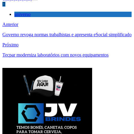
universo
Anterior
Governo revoga normas trabalhistas e apresenta eSocial simplificado
Próximo
Tecpar moderniza laboratórios com novos equipamentos