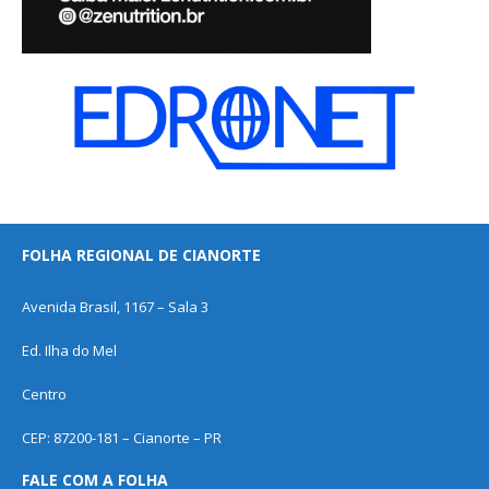
FOLHA REGIONAL DE CIANORTE
Avenida Brasil, 1167 – Sala 3
Ed. Ilha do Mel
Centro
CEP: 87200-181 – Cianorte – PR
FALE COM A FOLHA