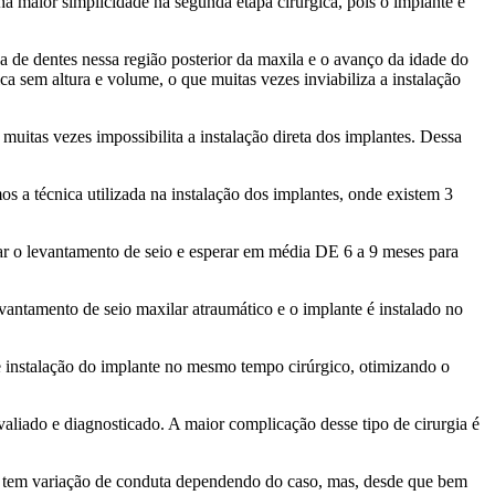
há maior simplicidade na segunda etapa cirúrgica, pois o implante é
da de dentes nessa região posterior da maxila e o avanço da idade do
a sem altura e volume, o que muitas vezes inviabiliza a instalação
uitas vezes impossibilita a instalação direta dos implantes. Dessa
s a técnica utilizada na instalação dos implantes, onde existem 3
zar o levantamento de seio e esperar em média DE 6 a 9 meses para
antamento de seio maxilar atraumático e o implante é instalado no
 e instalação do implante no mesmo tempo cirúrgico, otimizando o
liado e diagnosticado. A maior complicação desse tipo de cirurgia é
que tem variação de conduta dependendo do caso, mas, desde que bem