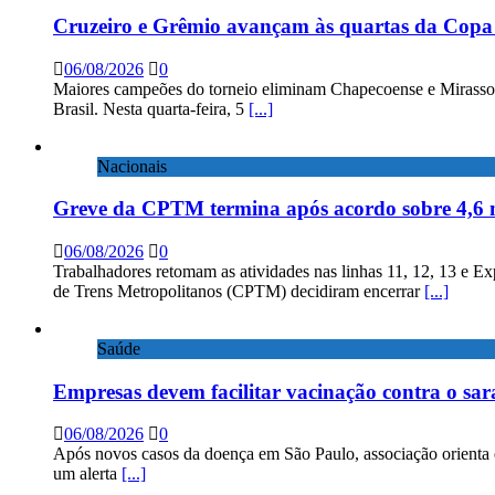
Cruzeiro e Grêmio avançam às quartas da Copa 
06/08/2026
0
Maiores campeões do torneio eliminam Chapecoense e Mirassol; 
Brasil. Nesta quarta-feira, 5
[...]
Nacionais
Greve da CPTM termina após acordo sobre 4,6 
06/08/2026
0
Trabalhadores retomam as atividades nas linhas 11, 12, 13 e E
de Trens Metropolitanos (CPTM) decidiram encerrar
[...]
Saúde
Empresas devem facilitar vacinação contra o sa
06/08/2026
0
Após novos casos da doença em São Paulo, associação orienta 
um alerta
[...]