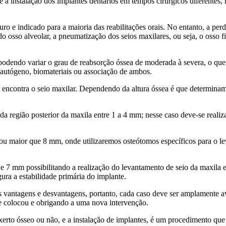
e a instalação dos implantes dentários em tempos cirúrgicos diferentes, 
ro e indicado para a maioria das reabilitações orais. No entanto, a per
osso alveolar, a pneumatização dos seios maxilares, ou seja, o osso fic
odendo variar o grau de reabsorção óssea de moderada à severa, o que m
 autógeno, biomateriais ou associação de ambos.
e encontra o seio maxilar. Dependendo da altura óssea é que determinamo
da região posterior da maxila entre 1 a 4 mm; nesse caso deve-se reali
u maior que 8 mm, onde utilizaremos osteótomos específicos para o lev
 e 7 mm possibilitando a realização do levantamento de seio da maxila
ura a estabilidade primária do implante.
 vantagens e desvantagens, portanto, cada caso deve ser amplamente ava
se colocou e obrigando a uma nova intervenção.
enxerto ósseo ou não, e a instalação de implantes, é um procedimento 