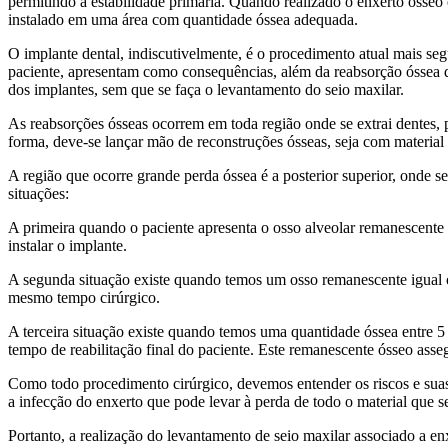
permitindo a estabilidade primária. Quando realizado o enxerto ósseo 
instalado em uma área com quantidade óssea adequada.
O implante dental, indiscutivelmente, é o procedimento atual mais segu
paciente, apresentam como consequências, além da reabsorção óssea do 
dos implantes, sem que se faça o levantamento do seio maxilar.
As reabsorções ósseas ocorrem em toda região onde se extrai dentes, p
forma, deve-se lançar mão de reconstruções ósseas, seja com material
A região que ocorre grande perda óssea é a posterior superior, onde s
situações:
A primeira quando o paciente apresenta o osso alveolar remanescente 
instalar o implante.
A segunda situação existe quando temos um osso remanescente igual o
mesmo tempo cirúrgico.
A terceira situação existe quando temos uma quantidade óssea entre 5
tempo de reabilitação final do paciente. Este remanescente ósseo asseg
Como todo procedimento cirúrgico, devemos entender os riscos e suas
a infecção do enxerto que pode levar à perda de todo o material que 
Portanto, a realização do levantamento de seio maxilar associado a 