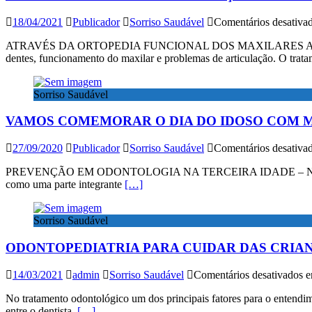
18/04/2021
Publicador
Sorriso Saudável
Comentários desativa
ATRAVÉS DA ORTOPEDIA FUNCIONAL DOS MAXILARES A Ortopedia fu
dentes, funcionamento do maxilar e problemas de articulação. O trat
Sorriso Saudável
VAMOS COMEMORAR O DIA DO IDOSO COM M
27/09/2020
Publicador
Sorriso Saudável
Comentários desativa
PREVENÇÃO EM ODONTOLOGIA NA TERCEIRA IDADE – No próximo dia 
como uma parte integrante
[…]
Sorriso Saudável
ODONTOPEDIATRIA PARA CUIDAR DAS CRIA
14/03/2021
admin
Sorriso Saudável
Comentários desativados
e
No tratamento odontológico um dos principais fatores para o entendim
entre o dentista,
[…]