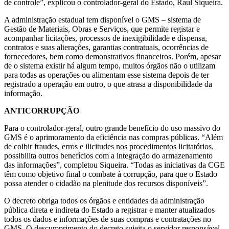
de controle”, explicou o controlador-geral do Estado, Raul Siqueira.
A administração estadual tem disponível o GMS – sistema de
Gestão de Materiais, Obras e Serviços, que permite registar e
acompanhar licitações, processos de inexigibilidade e dispensa,
contratos e suas alterações, garantias contratuais, ocorrências de
fornecedores, bem como demonstrativos financeiros. Porém, apesar
de o sistema existir há algum tempo, muitos órgãos não o utilizam
para todas as operações ou alimentam esse sistema depois de ter
registrado a operação em outro, o que atrasa a disponibilidade da
informação.
ANTICORRUPÇÃO
Para o controlador-geral, outro grande benefício do uso massivo do
GMS é o aprimoramento da eficiência nas compras públicas. “Além
de coibir fraudes, erros e ilicitudes nos procedimentos licitatórios,
possibilita outros benefícios com a integração do armazenamento
das informações”, completou Siqueira. “Todas as iniciativas da CGE
têm como objetivo final o combate à corrupção, para que o Estado
possa atender o cidadão na plenitude dos recursos disponíveis”.
O decreto obriga todos os órgãos e entidades da administração
pública direta e indireta do Estado a registrar e manter atualizados
todos os dados e informações de suas compras e contratações no
GMS. O descumprimento do decreto sujeita o servidor responsável