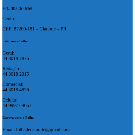
Ed. Ilha do Mel
Centro
CEP: 87200-181 – Cianorte – PR
Fale com a Folha
Geral:
44 3018 2876
Redação:
44 3018 2015
Comercial:
44 3018 4876
Celular:
44 99977 9661
Escreva para a Folha
Email: folhadecianorte@gmail.com