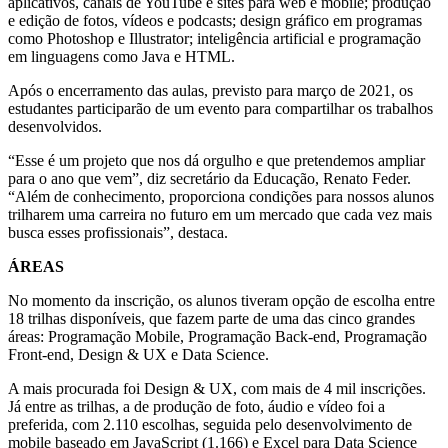
aplicativos, canais de YouTube e sites para web e mobile; produção
e edição de fotos, vídeos e podcasts; design gráfico em programas
como Photoshop e Illustrator; inteligência artificial e programação
em linguagens como Java e HTML.
Após o encerramento das aulas, previsto para março de 2021, os
estudantes participarão de um evento para compartilhar os trabalhos
desenvolvidos.
“Esse é um projeto que nos dá orgulho e que pretendemos ampliar
para o ano que vem”, diz secretário da Educação, Renato Feder.
“Além de conhecimento, proporciona condições para nossos alunos
trilharem uma carreira no futuro em um mercado que cada vez mais
busca esses profissionais”, destaca.
ÁREAS
No momento da inscrição, os alunos tiveram opção de escolha entre
18 trilhas disponíveis, que fazem parte de uma das cinco grandes
áreas: Programação Mobile, Programação Back-end, Programação
Front-end, Design & UX e Data Science.
A mais procurada foi Design & UX, com mais de 4 mil inscrições.
Já entre as trilhas, a de produção de foto, áudio e vídeo foi a
preferida, com 2.110 escolhas, seguida pelo desenvolvimento de
mobile baseado em JavaScript (1.166) e Excel para Data Science