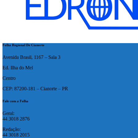
Folha Regional De Cianorte
Avenida Brasil, 1167 – Sala 3
Ed. Ilha do Mel
Centro
CEP: 87200-181 – Cianorte – PR
Fale com a Folha
Geral:
44 3018 2876
Redação:
44 3018 2015