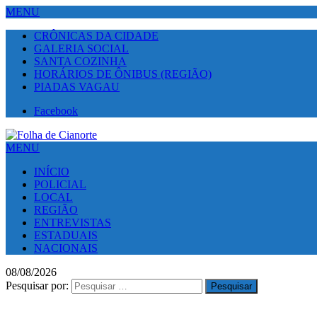
MENU
CRÔNICAS DA CIDADE
GALERIA SOCIAL
SANTA COZINHA
HORÁRIOS DE ÔNIBUS (REGIÃO)
PIADAS VAGAU
Facebook
MENU
INÍCIO
POLICIAL
LOCAL
REGIÃO
ENTREVISTAS
ESTADUAIS
NACIONAIS
08/08/2026
Pesquisar por: