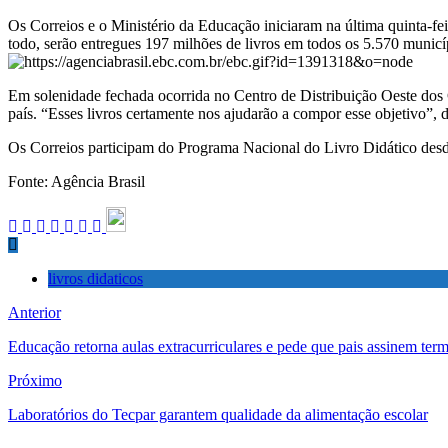
Os Correios e o Ministério da Educação iniciaram na última quinta-fei
todo, serão entregues 197 milhões de livros em todos os 5.570 municí
Em solenidade fechada ocorrida no Centro de Distribuição Oeste dos 
país. “Esses livros certamente nos ajudarão a compor esse objetivo”, 
Os Correios participam do Programa Nacional do Livro Didático desde
Fonte: Agência Brasil
livros didaticos
Anterior
Educação retorna aulas extracurriculares e pede que pais assinem ter
Próximo
Laboratórios do Tecpar garantem qualidade da alimentação escolar