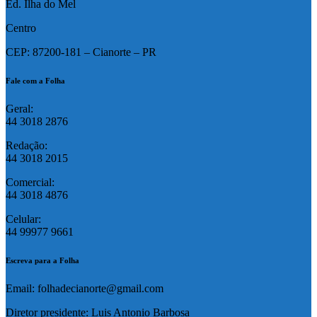
Ed. Ilha do Mel
Centro
CEP: 87200-181 – Cianorte – PR
Fale com a Folha
Geral:
44 3018 2876
Redação:
44 3018 2015
Comercial:
44 3018 4876
Celular:
44 99977 9661
Escreva para a Folha
Email: folhadecianorte@gmail.com
Diretor presidente: Luis Antonio Barbosa