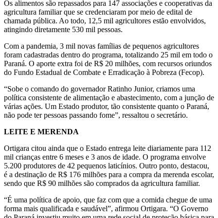
Os alimentos são repassados para 147 associações e cooperativas da
agricultura familiar que se credenciaram por meio de edital de
chamada pública. Ao todo, 12,5 mil agricultores estão envolvidos,
atingindo diretamente 530 mil pessoas.
Com a pandemia, 3 mil novas famílias de pequenos agricultores
foram cadastradas dentro do programa, totalizando 25 mil em todo o
Paraná. O aporte extra foi de R$ 20 milhões, com recursos oriundos
do Fundo Estadual de Combate e Erradicação à Pobreza (Fecop).
“Sobe o comando do governador Ratinho Junior, criamos uma
política consistente de alimentação e abastecimento, com a junção de
várias ações. Um Estado produtor, tão consistente quanto o Paraná,
não pode ter pessoas passando fome”, ressaltou o secretário.
LEITE E MERENDA
Ortigara citou ainda que o Estado entrega leite diariamente para 112
mil crianças entre 6 meses e 3 anos de idade. O programa envolve
5.200 produtores de 42 pequenos laticínios. Outro ponto, destacou,
é a destinação de R$ 176 milhões para a compra da merenda escolar,
sendo que R$ 90 milhões são comprados da agricultura familiar.
“É uma política de apoio, que faz com que a comida chegue de uma
forma mais qualificada e saudável”, afirmou Ortigara. “O Governo
do Paraná investiu muito em uma rede social de proteção básica para