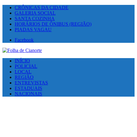
CRÔNICAS DA CIDADE
GALERIA SOCIAL
SANTA COZINHA
HORÁRIOS DE ÔNIBUS (REGIÃO)
PIADAS VAGAU
Facebook
INÍCIO
POLICIAL
LOCAL
REGIÃO
ENTREVISTAS
ESTADUAIS
NACIONAIS