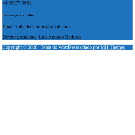
44 99977 9661
Escreva para a Folha
Email: folhadecianorte@gmail.com
Diretor presidente: Luis Antonio Barbosa
Copyright © 2026 | Tema do WordPress criado por
MH Themes