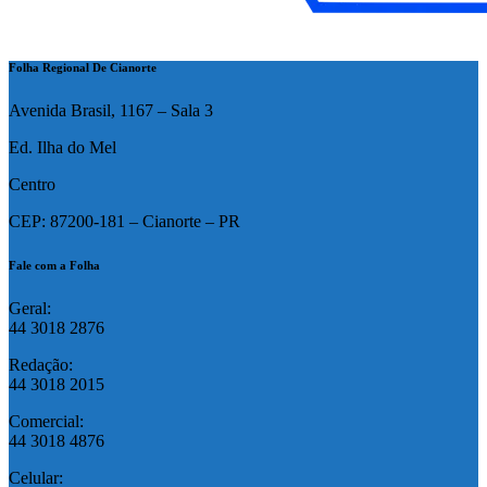
Folha Regional De Cianorte
Avenida Brasil, 1167 – Sala 3
Ed. Ilha do Mel
Centro
CEP: 87200-181 – Cianorte – PR
Fale com a Folha
Geral:
44 3018 2876
Redação:
44 3018 2015
Comercial:
44 3018 4876
Celular: