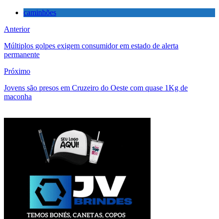
caminhões
Anterior
Múltiplos golpes exigem consumidor em estado de alerta
permanente
Próximo
Jovens são presos em Cruzeiro do Oeste com quase 1Kg de
maconha