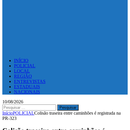
INÍCIO
POLICIAL
LOCAL
REGIÃO
ENTREVISTAS
ESTADUAIS
NACIONAIS
10/08/2026
Pesquisar
por:
Início
POLICIAL
Colisão traseira entre caminhões é registrada na
PR-323