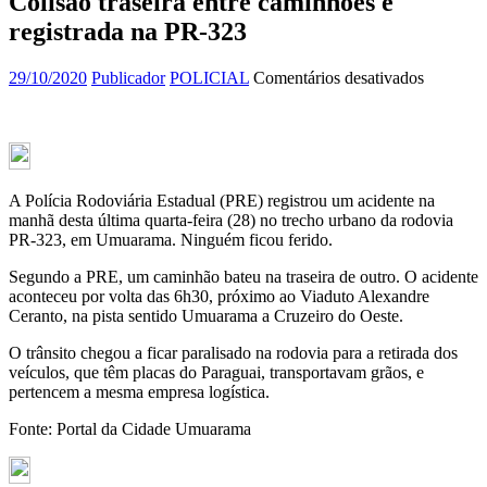
Colisão traseira entre caminhões é
registrada na PR-323
em
29/10/2020
Publicador
POLICIAL
Comentários desativados
Colisão
traseira
entre
caminhõ
é
registrad
A Polícia Rodoviária Estadual (PRE) registrou um acidente na
na
manhã desta última quarta-feira (28) no trecho urbano da rodovia
PR-
PR-323, em Umuarama. Ninguém ficou ferido.
323
Segundo a PRE, um caminhão bateu na traseira de outro. O acidente
aconteceu por volta das 6h30, próximo ao Viaduto Alexandre
Ceranto, na pista sentido Umuarama a Cruzeiro do Oeste.
O trânsito chegou a ficar paralisado na rodovia para a retirada dos
veículos, que têm placas do Paraguai, transportavam grãos, e
pertencem a mesma empresa logística.
Fonte: Portal da Cidade Umuarama