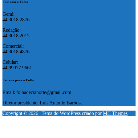
Fale com a Folha
Geral:
44 3018 2876
Redação:
44 3018 2015
Comercial:
44 3018 4876
Celular:
44 99977 9661
Escreva para a Folha
Email: folhadecianorte@gmail.com
Diretor presidente: Luis Antonio Barbosa
Copyright © 2026 | Tema do WordPress criado por
MH Themes