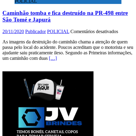
POLICIAL
PR
082
Caminhão tomba e fica destruído na PR-498 entre
e
motorista
São Tomé e Japurá
abandon
carga
em
20/11/2020
Publicador
POLICIAL
Comentários desativados
em
Caminhã
Cidade
As imagens da destruição do caminhão chama a atenção de quem
tomba
Gaúcha
passa pelo local do acidente. Poucos acreditam que o motorista e seu
e
(PR)
ajudante saiu praticamente ileso. Segundo as Primeiras informações,
fica
um caminhão com duas
[…]
destruído
na
PR-
498
entre
São
Tomé
e
Japurá