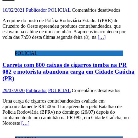
em
10/02/2021
Publicador
POLICIAL
Comentários desativados
Produtos
A equipe do posto de Polícia Rodoviária Estadual (PRE) de
contraba
Cruzeiro do Oeste apreendeu produtos contrabandeados, que
são
estavam na cabine de um caminhão. A apreensão aconteceu por
apreendi
volta das 7h50 desta última segunda-feira (8), na
[…]
pela
PRE
POLICIAL
Carreta com 800 caixas de cigarros tomba na PR
082 e motorista abandona carga em Cidade Gaúcha
(PR)
em
29/07/2020
Publicador
POLICIAL
Comentários desativados
Carreta
Uma carga de cigarros contrabandeados avaliada em
com
aproximadamente R$ 500mil foi apreendida pelo Batalhão de
800
Polícia Rodoviária (BPRv) no domingo (26/07) depois do
caixas
tombamento de um caminhão na PR 082, em Cidade Gaúcha, no
de
Noroeste
[…]
cigarros
tomba
na