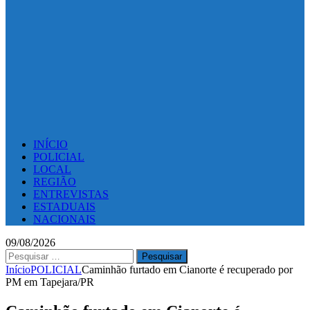
INÍCIO
POLICIAL
LOCAL
REGIÃO
ENTREVISTAS
ESTADUAIS
NACIONAIS
09/08/2026
Pesquisar
por:
Início
POLICIAL
Caminhão furtado em Cianorte é recuperado por
PM em Tapejara/PR