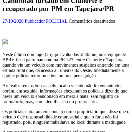
Caminhão furtado em Cianorte é
recuperado por PM em Tapejara/PR
em
27/10/2020
Publicador
POLICIAL
Comentários desativados
Caminhã
furtado
em
Cianorte
é
recupera
Neste último domingo (25), por volta das 5h40min, uma equipe de
por
BPRV fazia patrulhamento na PR 323, entre Cianorte e Tapejara,
PM
quando viu um veículo com movimentos suspeitos entrando em uma
em
estrada rural que, dá acesso a Tuneiras do Oeste. Imediatamente a
Tapejara
equipe policial retornou e iniciou uma perseguição.
Ao realizarem as buscas pelo local o veículo não foi encontrado,
porém, em seguida, informações chegaram os policiais dizendo que
havia um veículo abandonado em meio a mata, sem registro de
roubo/furto, mas, com identificação do proprietário.
Os policiais entraram em contato com o proprietário que, disse que o
veículo é de responsabilidade empresarial e que o furta não foi
registrado, pois, ninguém trabalhava no local durante a madrugada.