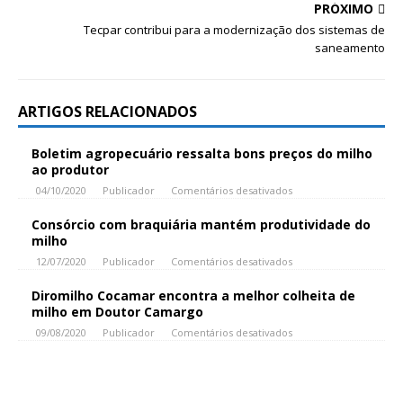
PRÓXIMO
Tecpar contribui para a modernização dos sistemas de
saneamento
ARTIGOS RELACIONADOS
Boletim agropecuário ressalta bons preços do milho
ao produtor
04/10/2020
Publicador
Comentários desativados
Consórcio com braquiária mantém produtividade do
milho
12/07/2020
Publicador
Comentários desativados
Diromilho Cocamar encontra a melhor colheita de
milho em Doutor Camargo
09/08/2020
Publicador
Comentários desativados