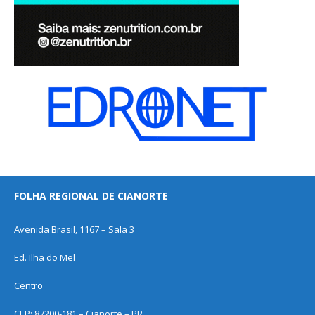
FOLHA REGIONAL DE CIANORTE
Avenida Brasil, 1167 – Sala 3
Ed. Ilha do Mel
Centro
CEP: 87200-181 – Cianorte – PR