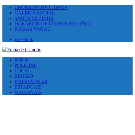
CRÔNICAS DA CIDADE
GALERIA SOCIAL
SANTA COZINHA
HORÁRIOS DE ÔNIBUS (REGIÃO)
PIADAS VAGAU
Facebook
INÍCIO
POLICIAL
LOCAL
REGIÃO
ENTREVISTAS
ESTADUAIS
NACIONAIS