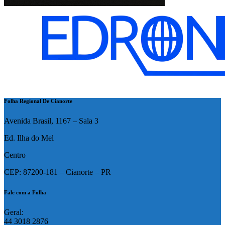
Folha Regional De Cianorte
Avenida Brasil, 1167 – Sala 3
Ed. Ilha do Mel
Centro
CEP: 87200-181 – Cianorte – PR
Fale com a Folha
Geral:
44 3018 2876