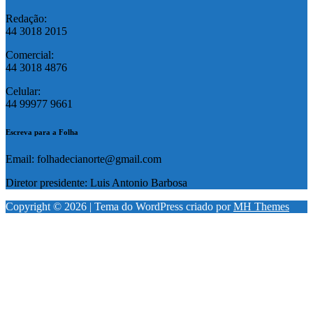
Redação:
44 3018 2015
Comercial:
44 3018 4876
Celular:
44 99977 9661
Escreva para a Folha
Email: folhadecianorte@gmail.com
Diretor presidente: Luis Antonio Barbosa
Copyright © 2026 | Tema do WordPress criado por
MH Themes