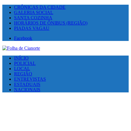
CRÔNICAS DA CIDADE
GALERIA SOCIAL
SANTA COZINHA
HORÁRIOS DE ÔNIBUS (REGIÃO)
PIADAS VAGAU
Facebook
INÍCIO
POLICIAL
LOCAL
REGIÃO
ENTREVISTAS
ESTADUAIS
NACIONAIS