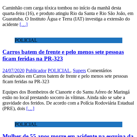
Caminhão com carga tóxica tombou no início da manhã desta
quarta-feira (16), e produto atingiu Rio da Santa e Rio São João, em
Guaratuba. O Instituto Água e Terra (IAT) investiga a extensão do
acidente
[…]
POLICIAL
Carros batem de frente e pelo menos sete pessoas
ficam feridas na PR-323
24/07/2020
Publicador
POLICIAL
,
Supers
Comentários
desativados
em Carros batem de frente e pelo menos sete pessoas
ficam feridas na PR-323
Equipes dos Bombeiros de Cianorte e do Samu Aéreo de Maringá
estão no local prestando socorro às vítimas. Ainda não se sabe a
gravidade dos feridos. De acordo com a Polícia Rodoviária Estadual
(PRE), dois
[…]
POLICIAL
Mulher de 55 anos morre em acidente na esquina da