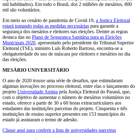
mil habilitados). Em todo o Brasil, dos 2 milhões de mesários, 800
mil são voluntários.
Em meio ao cenário de pandemia de Covid-19,
a Justiça Eleitoral
estará tomando todas as medidas necessárias
para garantir a
segurança dos mesários e eleitores nas eleições. Dentre as regras
destaca das no
Plano de Segurança Sanitária para as Eleições
Municipais 2020
, apresentado pelo presidente do Tribunal Superior
Eleitoral (TSE), ministro Luís Roberto Barroso, encontra-se a
obrigatoriedade do uso de máscara por eleitores e mesários no dia
das eleições.
MESÁRIO UNIVERSITÁRIO
O ano de 2020 trouxe uma série de desafios, que estimularam
algumas inovações no processo eleitoral, entre elas o lançamento do
projeto
Universidade Amiga
pela Justiça Eleitoral do Paraná, que,
com o objetivo de aumentar o número de mesários voluntários no
estado, oferece a partir de 30 a 60 horas extracurriculares aos
estudantes das instituições parceiras do projeto. Cinquenta e três
instituições de ensino superior presentes em 153 municípios do
estado já assinaram o termo de adesão.
Clique aqui para conferir a lista de universidades parceiras