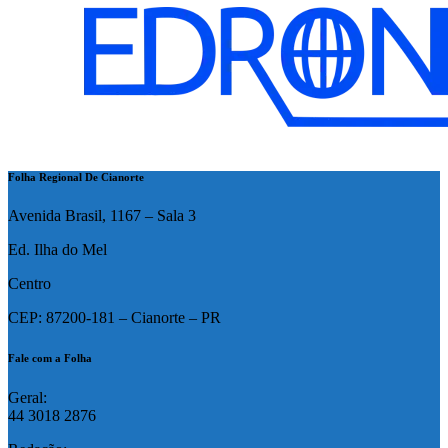
Folha Regional De Cianorte
Avenida Brasil, 1167 – Sala 3
Ed. Ilha do Mel
Centro
CEP: 87200-181 – Cianorte – PR
Fale com a Folha
Geral:
44 3018 2876