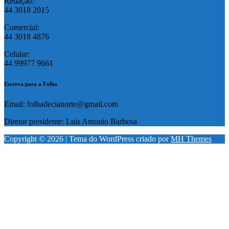
Redação:
44 3018 2015
Comercial:
44 3018 4876
Celular:
44 99977 9661
Escreva para a Folha
Email: folhadecianorte@gmail.com
Diretor presidente: Luis Antonio Barbosa
Copyright © 2026 | Tema do WordPress criado por
MH Themes