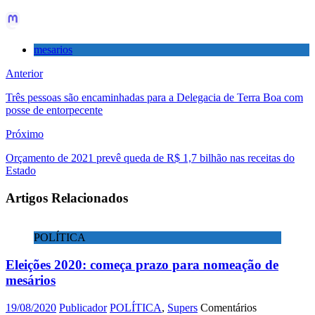
mesarios
Anterior
Três pessoas são encaminhadas para a Delegacia de Terra Boa com
posse de entorpecente
Próximo
Orçamento de 2021 prevê queda de R$ 1,7 bilhão nas receitas do
Estado
Artigos Relacionados
POLÍTICA
Eleições 2020: começa prazo para nomeação de
mesários
19/08/2020
Publicador
POLÍTICA
,
Supers
Comentários