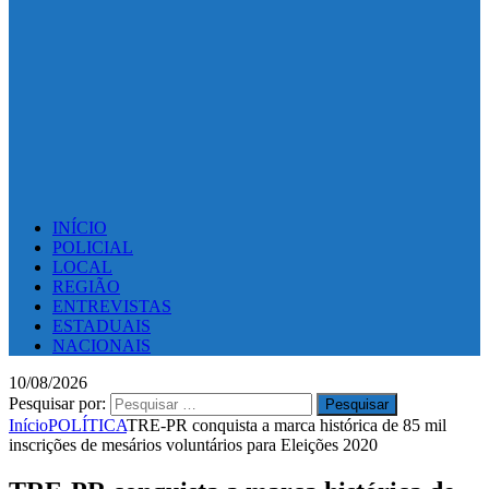
INÍCIO
POLICIAL
LOCAL
REGIÃO
ENTREVISTAS
ESTADUAIS
NACIONAIS
10/08/2026
Pesquisar por:
Início
POLÍTICA
TRE-PR conquista a marca histórica de 85 mil
inscrições de mesários voluntários para Eleições 2020