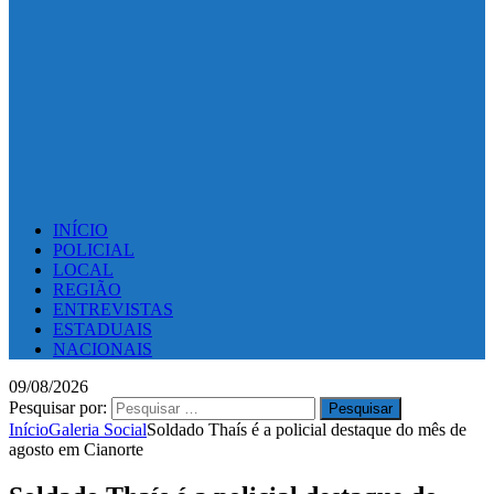
INÍCIO
POLICIAL
LOCAL
REGIÃO
ENTREVISTAS
ESTADUAIS
NACIONAIS
09/08/2026
Pesquisar por:
Início
Galeria Social
Soldado Thaís é a policial destaque do mês de
agosto em Cianorte