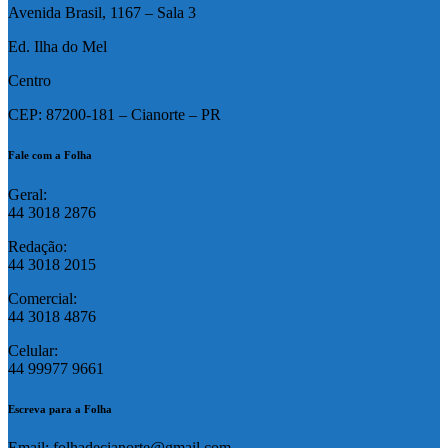
Avenida Brasil, 1167 – Sala 3
Ed. Ilha do Mel
Centro
CEP: 87200-181 – Cianorte – PR
Fale com a Folha
Geral:
44 3018 2876
Redação:
44 3018 2015
Comercial:
44 3018 4876
Celular:
44 99977 9661
Escreva para a Folha
Email: folhadecianorte@gmail.com