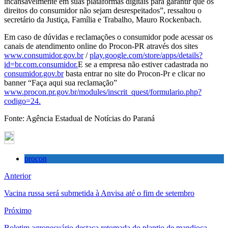
incansavelmente em suas plataformas digitais para garantir que os
direitos do consumidor não sejam desrespeitados”, ressaltou o
secretário da Justiça, Família e Trabalho, Mauro Rockenbach.
Em caso de dúvidas e reclamações o consumidor pode acessar os
canais de atendimento online do Procon-PR através dos sites
www.consumidor.gov.br
/
play.google.com/store/apps/details?
id=br.com.consumidor.
E se a empresa não estiver cadastrada no
consumidor.gov.br
basta entrar no site do Procon-Pr e clicar no
banner “Faça aqui sua reclamação”
www.procon.pr.gov.br/modules/inscrit_quest/formulario.php?
codigo=24.
Fonte: Agência Estadual de Notícias do Paraná
procon
Anterior
Vacina russa será submetida à Anvisa até o fim de setembro
Próximo
Boletim agropecuário destaca retomada do plantio de mandioca