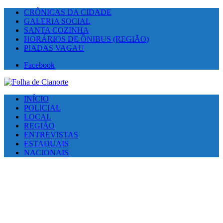
CRÔNICAS DA CIDADE
GALERIA SOCIAL
SANTA COZINHA
HORÁRIOS DE ÔNIBUS (REGIÃO)
PIADAS VAGAU
Facebook
INÍCIO
POLICIAL
LOCAL
REGIÃO
ENTREVISTAS
ESTADUAIS
NACIONAIS