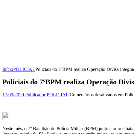
Início
POLICIAL
Policiais do 7ºBPM realiza Operação Divisa Integrada
Policiais do 7ºBPM realiza Operação Divisa
17/09/2020
Publicador
POLICIAL
Comentários desativados
em Polici
Neste mês, o 7º Batalhão de Polícia Militar (BPM) junto a outros bat
ligam ao estado de São Paulo, o que vem contribuindo para o aumento