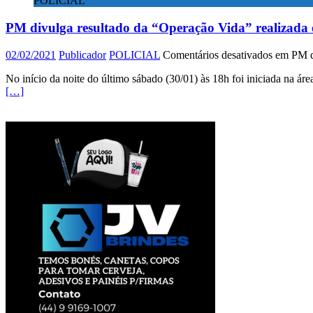
POLICIAL
PM divulga resultado da “Operação Vida” realizada
02/02/2021
Publicador
POLICIAL
Comentários desativados
em PM di
No início da noite do último sábado (30/01) às 18h foi iniciada na 
[…]