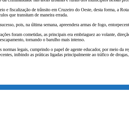
eio e fiscalização de trânsito em Cruzeiro do Oeste, desta forma, a Ro
ículos que transitam de maneira errada.
sucesso, pois, na última semana, apreendera armas de fogo, entorpecente
rações foram cometidas, as principais era embriaguez ao volante, direção 
 escapamento, tornando o barulho mais intenso.
as normas legais, cumprindo o papel de agente educador, por meio da re
pecentes, inibindo as práticas ligadas principalmente ao tráfico de droga