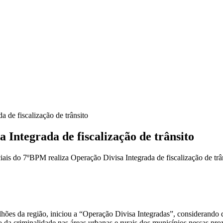
 de fiscalização de trânsito
 Integrada de fiscalização de trânsito
ais do 7ºBPM realiza Operação Divisa Integrada de fiscalização de trâ
alhões da região, iniciou a “Operação Divisa Integradas”, considerando 
 da criminalidade nas áreas urbanas e rurais dos municípios nessas pro