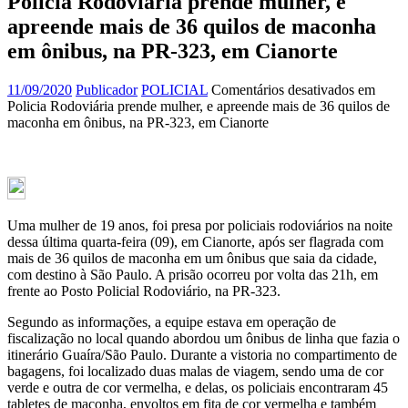
Policia Rodoviária prende mulher, e
apreende mais de 36 quilos de maconha
em ônibus, na PR-323, em Cianorte
11/09/2020
Publicador
POLICIAL
Comentários desativados
em
Policia Rodoviária prende mulher, e apreende mais de 36 quilos de
maconha em ônibus, na PR-323, em Cianorte
Uma mulher de 19 anos, foi presa por policiais rodoviários na noite
dessa última quarta-feira (09), em Cianorte, após ser flagrada com
mais de 36 quilos de maconha em um ônibus que saia da cidade,
com destino à São Paulo. A prisão ocorreu por volta das 21h, em
frente ao Posto Policial Rodoviário, na PR-323.
Segundo as informações, a equipe estava em operação de
fiscalização no local quando abordou um ônibus de linha que fazia o
itinerário Guaíra/São Paulo. Durante a vistoria no compartimento de
bagagens, foi localizado duas malas de viagem, sendo uma de cor
verde e outra de cor vermelha, e delas, os policiais encontraram 45
tabletes de maconha, envoltos em fita de cor vermelha e também