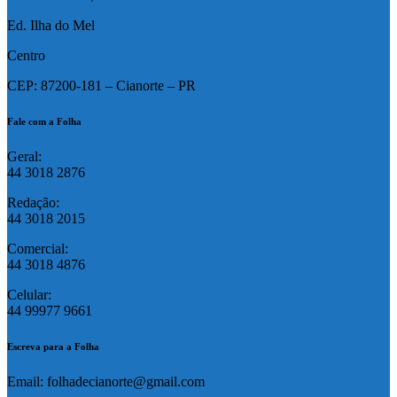
Ed. Ilha do Mel
Centro
CEP: 87200-181 – Cianorte – PR
Fale com a Folha
Geral:
44 3018 2876
Redação:
44 3018 2015
Comercial:
44 3018 4876
Celular:
44 99977 9661
Escreva para a Folha
Email: folhadecianorte@gmail.com