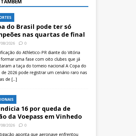
A TAMBÉM
ORTES
a do Brasil pode ter só
peões nas quartas de final
/08/2026
0
ificação do Athletico-PR diante do Vitória
formar uma fase com oito clubes que já
taram a taça do torneio nacional A Copa do
l de 2026 pode registrar um cenário raro nas
tas de
[...]
IONAIS
indicia 16 por queda de
ão da Voepass em Vinhedo
/08/2026
0
tigação aponta que aeronave enfrentou