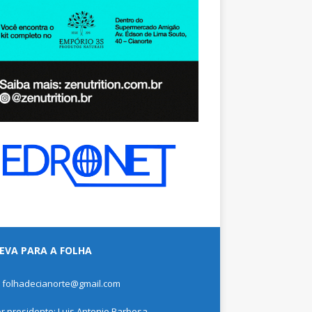
EVA PARA A FOLHA
: folhadecianorte@gmail.com
or presidente: Luis Antonio Barbosa