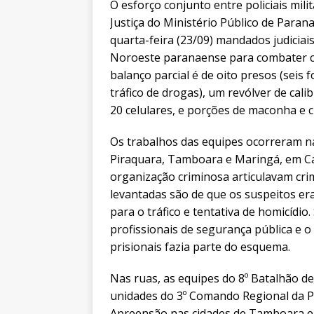
O esforço conjunto entre policiais mil
Justiça do Ministério Público de Para
quarta-feira (23/09) mandados judiciai
Noroeste paranaense para combater cr
balanço parcial é de oito presos (sei
tráfico de drogas), um revólver de cali
20 celulares, e porções de maconha e c
Os trabalhos das equipes ocorreram na
Piraquara, Tamboara e Maringá, em Cad
organização criminosa articulavam crim
levantadas são de que os suspeitos er
para o tráfico e tentativa de homicídio
profissionais de segurança pública e o
prisionais fazia parte do esquema.
Nas ruas, as equipes do 8º Batalhão de 
unidades do 3º Comando Regional da 
Apreensão nas cidades de Tamboara e