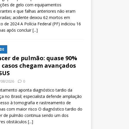
ições de gelo com equipamentos
rantes e que falhas anteriores não eram
tradas; acidente deixou 62 mortos em
o de 2024 A Polícia Federal (PF) indiciou 16
oas após concluir
[...]
DE
cer de pulmão: quase 90%
 casos chegam avançados
SUS
/08/2026
0
tamento aponta diagnóstico tardio da
a no Brasil; especialista defende ampliação
esso à tomografia e rastreamento de
as com maior risco O diagnóstico tardio do
er de pulmão continua sendo um dos
res obstáculos
[...]