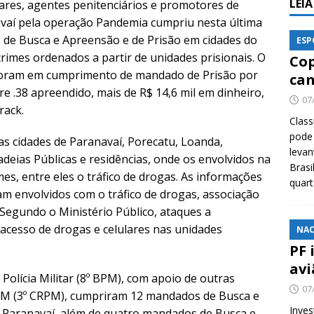
LEI
itares, agentes penitenciários e promotores de
navaí pela operação Pandemia cumpriu nesta última
s de Busca e Apreensão e de Prisão em cidades do
ESP
imes ordenados a partir de unidades prisionais. O
Cop
s foram em cumprimento de mandado de Prisão por
cam
bre .38 apreendido, mais de R$ 14,6 mil em dinheiro,
07
rack.
Class
pode 
s cidades de Paranavaí, Porecatu, Loanda,
levan
eias Públicas e residências, onde os envolvidos na
Brasi
es, entre eles o tráfico de drogas. As informações
quar
am envolvidos com o tráfico de drogas, associação
. Segundo o Ministério Público, ataques a
 acesso de drogas e celulares nas unidades
NAC
PF 
avi
Polícia Militar (8º BPM), com apoio de outras
07
PM (3º CRPM), cumpriram 12 mandados de Busca e
Inves
 Paranavaí, além de quatro mandados de Busca e