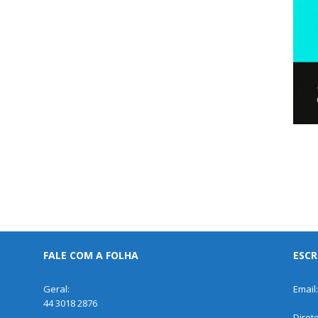
FALE COM A FOLHA
ESCR
Geral:
Email
44 3018 2876
Diret