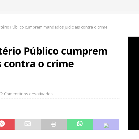
tério Público cumprem mandados judiciais contra o crime
tério Público cumprem
 contra o crime
Comentários desativados