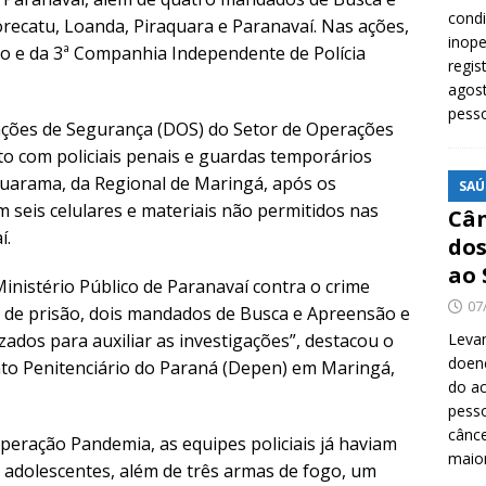
cond
recatu, Loanda, Piraquara e Paranavaí. Nas ações,
inope
o e da 3ª Companhia Independente de Polícia
regis
agost
pess
rações de Segurança (DOS) do Setor de Operações
to com policiais penais e guardas temporários
muarama, da Regional de Maringá, após os
SAÚ
 seis celulares e materiais não permitidos nas
Cân
í.
dos
ao 
inistério Público de Paranavaí contra o crime
07
de prisão, dois mandados de Busca e Apreensão e
ados para auxiliar as investigações”, destacou o
Levan
doenç
o Penitenciário do Paraná (Depen) em Maringá,
do ac
pesso
cânc
peração Pandemia, as equipes policiais já haviam
maio
e adolescentes, além de três armas de fogo, um