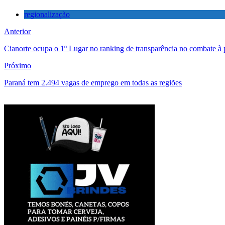
regionalização
Anterior
Cianorte ocupa o 1º Lugar no ranking de transparência no combate 
Próximo
Paraná tem 2.494 vagas de emprego em todas as regiões