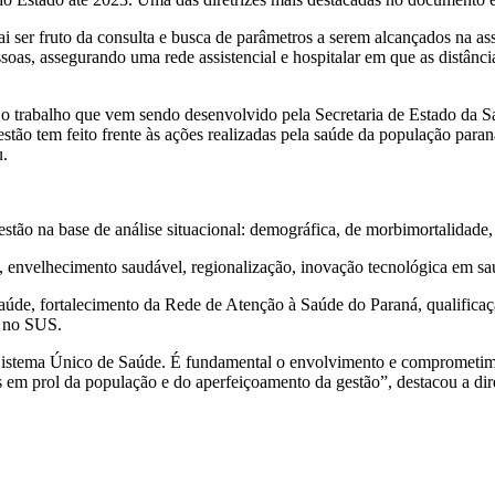
ai ser fruto da consulta e busca de parâmetros a serem alcançados na a
oas, assegurando uma rede assistencial e hospitalar em que as distânc
 trabalho que vem sendo desenvolvido pela Secretaria de Estado da S
gestão tem feito frente às ações realizadas pela saúde da população pa
u.
o na base de análise situacional: demográfica, de morbimortalidade, d
nvelhecimento saudável, regionalização, inovação tecnológica em saúde
Saúde, fortalecimento da Rede de Atenção à Saúde do Paraná, qualifica
l no SUS.
Sistema Único de Saúde. É fundamental o envolvimento e comprometimen
os em prol da população e do aperfeiçoamento da gestão”, destacou a dir