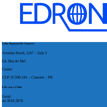
Folha Regional De Cianorte
Avenida Brasil, 1167 – Sala 3
Ed. Ilha do Mel
Centro
CEP: 87200-181 – Cianorte – PR
Fale com a Folha
Geral:
44 3018 2876