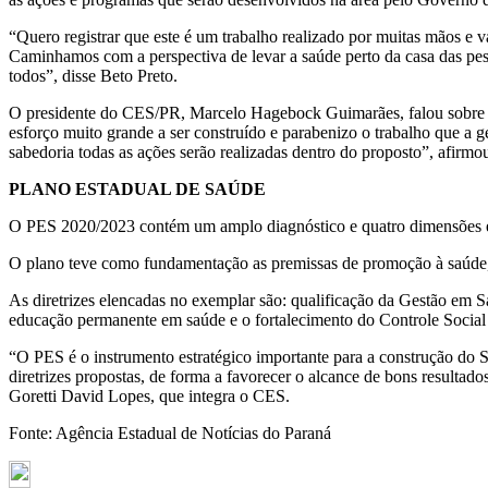
“Quero registrar que este é um trabalho realizado por muitas mãos e v
Caminhamos com a perspectiva de levar a saúde perto da casa das pess
todos”, disse Beto Preto.
O presidente do CES/PR, Marcelo Hagebock Guimarães, falou sobre o
esforço muito grande a ser construído e parabenizo o trabalho que a 
sabedoria todas as ações serão realizadas dentro do proposto”, afirmo
PLANO ESTADUAL DE SAÚDE
O PES 2020/2023 contém um amplo diagnóstico e quatro dimensões estã
O plano teve como fundamentação as premissas de promoção à saúde, e
As diretrizes elencadas no exemplar são: qualificação da Gestão em 
educação permanente em saúde e o fortalecimento do Controle Socia
“O PES é o instrumento estratégico importante para a construção do 
diretrizes propostas, de forma a favorecer o alcance de bons resultad
Goretti David Lopes, que integra o CES.
Fonte: Agência Estadual de Notícias do Paraná