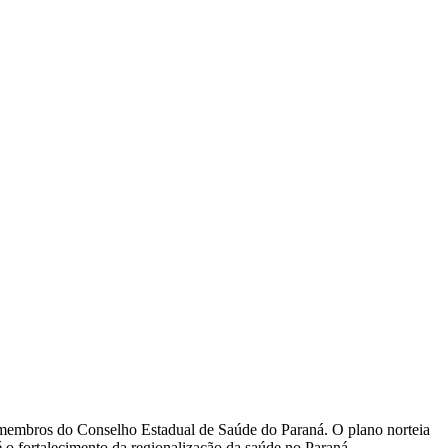
os membros do Conselho Estadual de Saúde do Paraná. O plano norteia
o fortalecimento da regionalização da saúde no Paraná.