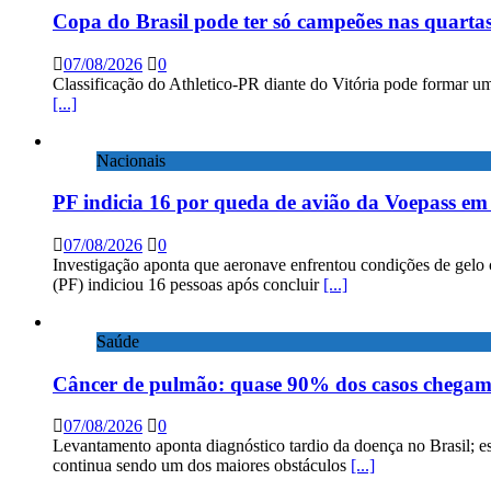
Copa do Brasil pode ter só campeões nas quartas
07/08/2026
0
Classificação do Athletico-PR diante do Vitória pode formar um
[...]
Nacionais
PF indicia 16 por queda de avião da Voepass e
07/08/2026
0
Investigação aponta que aeronave enfrentou condições de gelo 
(PF) indiciou 16 pessoas após concluir
[...]
Saúde
Câncer de pulmão: quase 90% dos casos chega
07/08/2026
0
Levantamento aponta diagnóstico tardio da doença no Brasil; e
continua sendo um dos maiores obstáculos
[...]