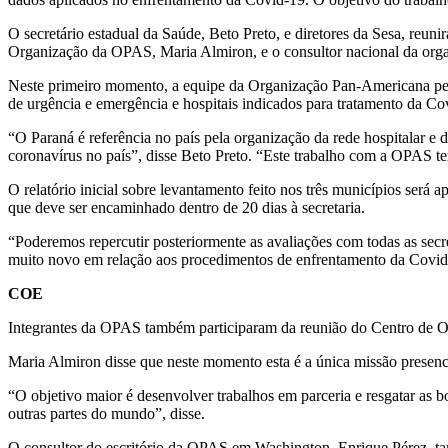
O secretário estadual da Saúde, Beto Preto, e diretores da Sesa, reun
Organização da OPAS, Maria Almiron, e o consultor nacional da organ
Neste primeiro momento, a equipe da Organização Pan-Americana perc
de urgência e emergência e hospitais indicados para tratamento da Co
“O Paraná é referência no país pela organização da rede hospitalar e
coronavírus no país”, disse Beto Preto. “Este trabalho com a OPAS t
O relatório inicial sobre levantamento feito nos três municípios ser
que deve ser encaminhado dentro de 20 dias à secretaria.
“Poderemos repercutir posteriormente as avaliações com todas as secr
muito novo em relação aos procedimentos de enfrentamento da Covid
COE
Integrantes da OPAS também participaram da reunião do Centro de 
Maria Almiron disse que neste momento esta é a única missão presenc
“O objetivo maior é desenvolver trabalhos em parceria e resgatar as
outras partes do mundo”, disse.
O consultor do escritório da OPAS em Washington, Enrique Pérez, ta