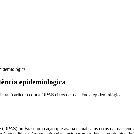
epidemiológica
tência epidemiológica
araná articula com a OPAS eixos de assistência epidemiológica
OPAS) no Brasil uma ação que avalia e analisa os eixos da assistência
o é consolidar ações consideradas positivas em todos os municípios do 