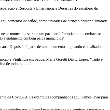
 Preparação e Resposta a Emergência e Desastres do escritório da
o equipamentos de saúde, como unidades de atenção primária, unidade
lita neste momento estar em um patamar diferenciado no combate ao
 do atendimento também pelos municípios”.
 semana. Depois fará parte de um documento ampliando e detalhado e
Atenção e Vigilância em Saúde, Maria Goretti David Lopes. “Tudo é
lica de todo mundo”.
ntamento da Covid-19. Os exemplos acompanhados aqui vamos levar para
ade do trabalho que o Paraná vem realizando no combate à pandemia.