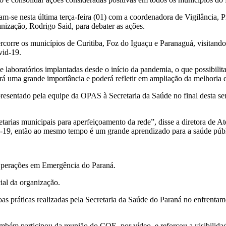
iram-se nesta última terça-feira (01) com a coordenadora de Vigilância,
ização, Rodrigo Said, para debater as ações.
orre os municípios de Curitiba, Foz do Iguaçu e Paranaguá, visitand
vid-19.
 de laboratórios implantadas desde o início da pandemia, o que possibi
erá uma grande importância e poderá refletir em ampliação da melhoria
á apresentado pela equipe da OPAS à Secretaria da Saúde no final desta
etarias municipais para aperfeiçoamento da rede”, disse a diretora de 
-19, então ao mesmo tempo é um grande aprendizado para a saúde púb
Operações em Emergência do Paraná.
ial da organização.
 boas práticas realizadas pela Secretaria da Saúde do Paraná no enfre
mbém participou da reunião do COE, por vídeo, e reforçou a visibilid