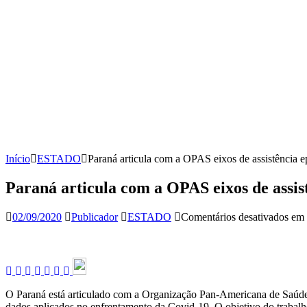
Início
ESTADO
Paraná articula com a OPAS eixos de assistência 
Paraná articula com a OPAS eixos de assis
02/09/2020
Publicador
ESTADO
Comentários desativados
em P
O Paraná está articulado com a Organização Pan-Americana de Saúde (
dados aplicados no enfrentamento da Covid-19. O objetivo do trabalh