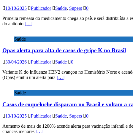
10/10/2025
Publicador
Saúde
,
Supers
0
Primeira remessa do medicamento chega ao país e será distribuída a e
do antídoto
[…]
Saúde
Opas alerta para alta de casos de gripe K no Brasil
30/04/2026
Publicador
Saúde
0
Variante K do Influenza H3N2 avançou no Hemisfério Norte e acende 
(Opas) emitiu um alerta para
[…]
Saúde
Casos de coqueluche disparam no Brasil e voltam a c
13/10/2025
Publicador
Saúde
,
Supers
0
Aumento de mais de 1200% acende alerta para vacinação infantil e de 
crianças menores
[…]