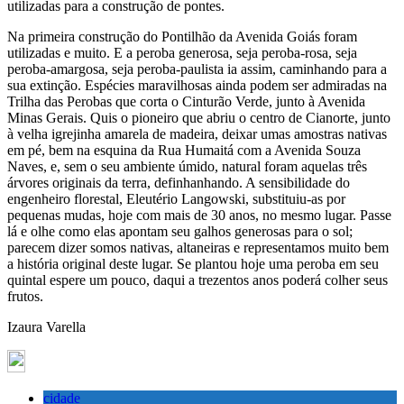
utilizadas para a construção de pontes.
Na primeira construção do Pontilhão da Avenida Goiás foram
utilizadas e muito. E a peroba generosa, seja peroba-rosa, seja
peroba-amargosa, seja peroba-paulista ia assim, caminhando para a
sua extinção. Espécies maravilhosas ainda podem ser admiradas na
Trilha das Perobas que corta o Cinturão Verde, junto à Avenida
Minas Gerais. Quis o pioneiro que abriu o centro de Cianorte, junto
à velha igrejinha amarela de madeira, deixar umas amostras nativas
em pé, bem na esquina da Rua Humaitá com a Avenida Souza
Naves, e, sem o seu ambiente úmido, natural foram aquelas três
árvores originais da terra, definhanhando. A sensibilidade do
engenheiro florestal, Eleutério Langowski, substituiu-as por
pequenas mudas, hoje com mais de 30 anos, no mesmo lugar. Passe
lá e olhe como elas apontam seu galhos generosas para o sol;
parecem dizer somos nativas, altaneiras e representamos muito bem
a história original deste lugar. Se plantou hoje uma peroba em seu
quintal espere um pouco, daqui a trezentos anos poderá colher seus
frutos.
Izaura Varella
cidade