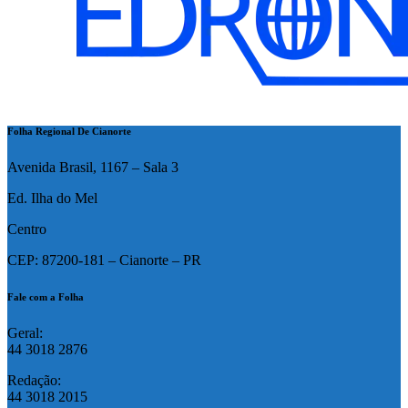
Folha Regional De Cianorte
Avenida Brasil, 1167 – Sala 3
Ed. Ilha do Mel
Centro
CEP: 87200-181 – Cianorte – PR
Fale com a Folha
Geral:
44 3018 2876
Redação:
44 3018 2015