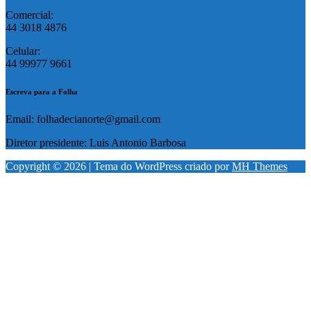
Comercial:
44 3018 4876
Celular:
44 99977 9661
Escreva para a Folha
Email: folhadecianorte@gmail.com
Diretor presidente: Luis Antonio Barbosa
Copyright © 2026 | Tema do WordPress criado por
MH Themes