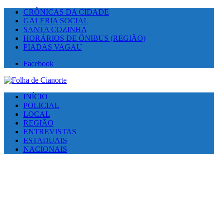
CRÔNICAS DA CIDADE
GALERIA SOCIAL
SANTA COZINHA
HORÁRIOS DE ÔNIBUS (REGIÃO)
PIADAS VAGAU
Facebook
INÍCIO
POLICIAL
LOCAL
REGIÃO
ENTREVISTAS
ESTADUAIS
NACIONAIS