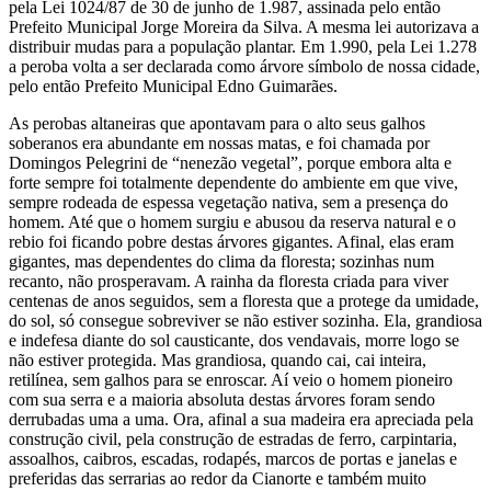
pela Lei 1024/87 de 30 de junho de 1.987, assinada pelo então
Prefeito Municipal Jorge Moreira da Silva. A mesma lei autorizava a
distribuir mudas para a população plantar. Em 1.990, pela Lei 1.278
a peroba volta a ser declarada como árvore símbolo de nossa cidade,
pelo então Prefeito Municipal Edno Guimarães.
As perobas altaneiras que apontavam para o alto seus galhos
soberanos era abundante em nossas matas, e foi chamada por
Domingos Pelegrini de “nenezão vegetal”, porque embora alta e
forte sempre foi totalmente dependente do ambiente em que vive,
sempre rodeada de espessa vegetação nativa, sem a presença do
homem. Até que o homem surgiu e abusou da reserva natural e o
rebio foi ficando pobre destas árvores gigantes. Afinal, elas eram
gigantes, mas dependentes do clima da floresta; sozinhas num
recanto, não prosperavam. A rainha da floresta criada para viver
centenas de anos seguidos, sem a floresta que a protege da umidade,
do sol, só consegue sobreviver se não estiver sozinha. Ela, grandiosa
e indefesa diante do sol causticante, dos vendavais, morre logo se
não estiver protegida. Mas grandiosa, quando cai, cai inteira,
retilínea, sem galhos para se enroscar. Aí veio o homem pioneiro
com sua serra e a maioria absoluta destas árvores foram sendo
derrubadas uma a uma. Ora, afinal a sua madeira era apreciada pela
construção civil, pela construção de estradas de ferro, carpintaria,
assoalhos, caibros, escadas, rodapés, marcos de portas e janelas e
preferidas das serrarias ao redor da Cianorte e também muito