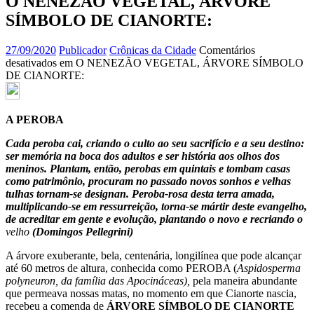
O NENEZÃO VEGETAL, ÁRVORE
SÍMBOLO DE CIANORTE:
27/09/2020
Publicador
Crônicas da Cidade
Comentários
desativados
em O NENEZÃO VEGETAL, ÁRVORE SÍMBOLO
DE CIANORTE:
A PEROBA
Cada peroba cai, criando o culto ao seu sacrifício e a seu destino:
ser memória na boca dos adultos e ser história aos olhos dos
meninos. Plantam, então, perobas em quintais e tombam casas
como patrimônio, procuram no passado novos sonhos e velhas
tulhas tornam-se designan. Peroba-rosa desta terra amada,
multiplicando-se em ressurreição, torna-se mártir deste evangelho,
de acreditar em gente e evolução, plantando o novo e recriando o
velho
(Domingos Pellegrini)
A árvore exuberante, bela, centenária, longilínea que pode alcançar
até 60 metros de altura, conhecida como PEROBA (
Aspidosperma
polyneuron, da família das Apocináceas),
pela maneira abundante
que permeava nossas matas, no momento em que Cianorte nascia,
recebeu a comenda de
ÁRVORE SÍMBOLO DE CIANORTE