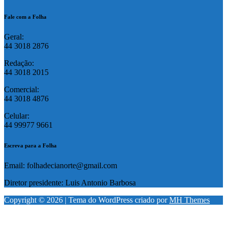
Fale com a Folha
Geral:
44 3018 2876
Redação:
44 3018 2015
Comercial:
44 3018 4876
Celular:
44 99977 9661
Escreva para a Folha
Email: folhadecianorte@gmail.com
Diretor presidente: Luis Antonio Barbosa
Copyright © 2026 | Tema do WordPress criado por
MH Themes