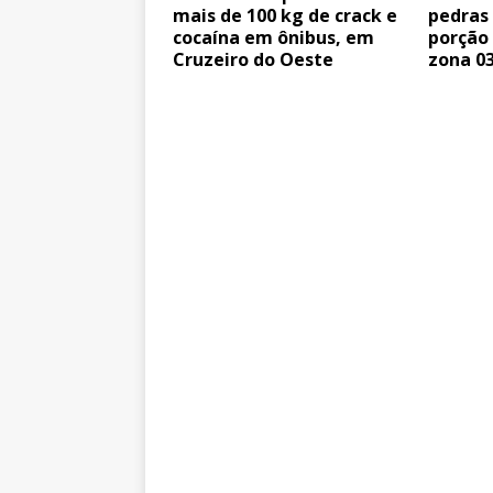
mais de 100 kg de crack e
pedras
cocaína em ônibus, em
porção
Cruzeiro do Oeste
zona 0