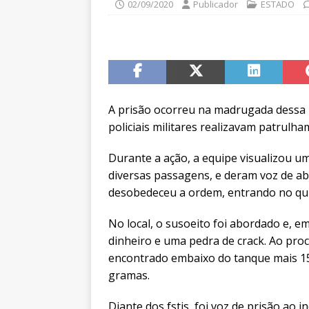
02/09/2020
Publicador
ESTADO
A prisão ocorreu na madrugada dessa úl
policiais militares realizavam patrulh
Durante a ação, a equipe visualizou um 
diversas passagens, e deram voz de 
desobedeceu a ordem, entrando no quin
No local, o susoeito foi abordado e, e
dinheiro e uma pedra de crack. Ao proc
encontrado embaixo do tanque mais 1
gramas.
Diante dos fstis, foi voz de prisão ao 