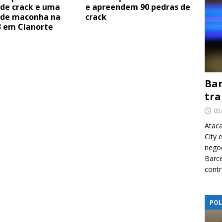
 de crack e uma
e apreendem 90 pedras de
 de maconha na
crack
3 em Cianorte
Bar
tra
05
Ataca
City 
nego
Barce
contr
POL