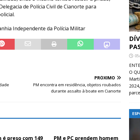
elegacia de Polícia Civil de Cianorte para
licial.
nhia Independente da Polícia Militar
DÍ
PA
05
ENTE
O QU
PRÓXIMO
Mart
idade
PM encontra em residência, objetos roubados
2024,
durante assalto à boate em Cianorte
parce
ESP
é preso com 149
PM e PC prendem homem