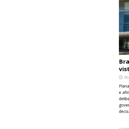
Bra
vis
05
Plana
e afi
delib
gover
decis