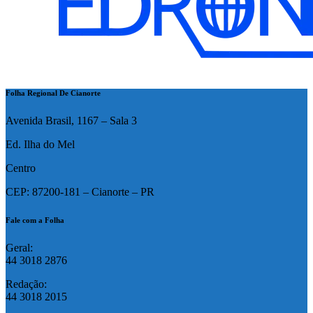
Folha Regional De Cianorte
Avenida Brasil, 1167 – Sala 3
Ed. Ilha do Mel
Centro
CEP: 87200-181 – Cianorte – PR
Fale com a Folha
Geral:
44 3018 2876
Redação:
44 3018 2015