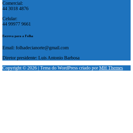
Comercial:
44 3018 4876
Celular:
44 99977 9661
Escreva para a Folha
Email: folhadecianorte@gmail.com
Diretor presidente: Luis Antonio Barbosa
Copyright © 2026 | Tema do WordPress criado por
MH Themes