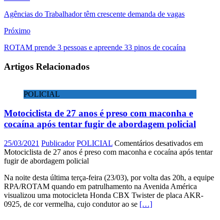
Agências do Trabalhador têm crescente demanda de vagas
Próximo
ROTAM prende 3 pessoas e apreende 33 pinos de cocaína
Artigos Relacionados
POLICIAL
Motociclista de 27 anos é preso com maconha e
cocaína após tentar fugir de abordagem policial
25/03/2021
Publicador
POLICIAL
Comentários desativados
em
Motociclista de 27 anos é preso com maconha e cocaína após tentar
fugir de abordagem policial
Na noite desta última terça-feira (23/03), por volta das 20h, a equipe
RPA/ROTAM quando em patrulhamento na Avenida América
visualizou uma motocicleta Honda CBX Twister de placa AKR-
0925, de cor vermelha, cujo condutor ao se
[…]