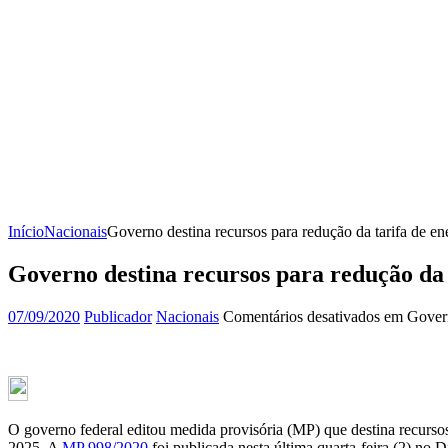
Início
Nacionais
Governo destina recursos para redução da tarifa de ene
Governo destina recursos para redução da t
07/09/2020
Publicador
Nacionais
Comentários desativados
em Governo
O governo federal editou medida provisória (MP) que destina recurso
2025. A
MP 998/2020
foi publicada nesta última quarta-feira (2) no D