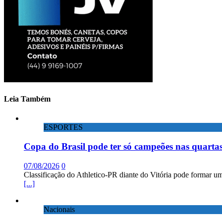
Leia Também
ESPORTES
Copa do Brasil pode ter só campeões nas quartas
07/08/2026
0
Classificação do Athletico-PR diante do Vitória pode formar um
[...]
Nacionais