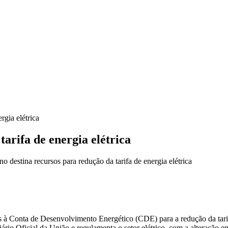
rgia elétrica
arifa de energia elétrica
 destina recursos para redução da tarifa de energia elétrica
s à Conta de Desenvolvimento Energético (CDE) para a redução da tarif
iário Oficial da União e regulamenta o setor elétrico, com a alteração em