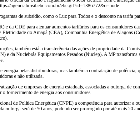
rogramas de subsídio, como o Luz para Todos e o desconto na tarifa par
) e da CDE para atenuar aumentos tarifários para os consumidores das 
e Eletricidade do Amapá (CEA), Companhia Energética de Alagoas (Ceal
re).
terações, também está a transferência das ações de propriedade da Com
 (IBN) e da Nuclebrás Equipamentos Pesados (Nuclep). A MP transforma 
s.
de energia pelas distribuidoras, mas também a contratação de potência, 
doras e não utilizada.
vatização de empresas de energia estaduais, associadas a outorga de con
tir o fornecimento de energia aos consumidores.
cional de Política Energética (CNPE) a competência para autorizar a ou
 da outorga será de 50 anos, podendo ser prorrogado por até mais 20 an