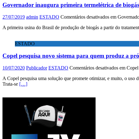
Governador inaugura primeira termelétrica de biogás
27/07/2019
admin
ESTADO
Comentários desativados
em Governador 
A primeira usina do Brasil de produção de biogás a partir do tratame
ESTADO
Copel pesquisa novo sistema para quem produz a pró
10/07/2020
Publicador
ESTADO
Comentários desativados
em Copel 
A Copel pesquisa uma solução que promete otimizar, e muito, o uso de 
Trata-se
[…]