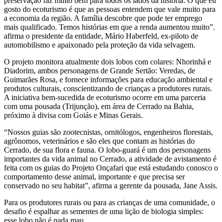
preservação faz muito bem para todos os lados da história. O que eu
gosto do ecoturismo é que as pessoas entendem que vale muito para
a economia da região. A família descobre que pode ter emprego
mais qualificado. Temos histórias em que a renda aumentou muito”.
afirma o presidente da entidade, Mário Haberfeld, ex-piloto de
automobilismo e apaixonado pela proteção da vida selvagem.
O projeto monitora atualmente dois lobos com colares: Nhorinhá e
Diadorim, ambos personagens de Grande Sertão: Veredas, de
Guimarães Rosa, e fornece informações para educação ambiental e
produtos culturais, conscientizando de crianças a produtores rurais.
A iniciativa bem-sucedida de ecoturismo ocorre em uma parceria
com uma pousada (Trijunção), em área de Cerrado na Bahia,
próximo à divisa com Goiás e Minas Gerais.
“Nossos guias são zootecnistas, ornitólogos, engenheiros florestais,
agrônomos, veterinários e são eles que contam as histórias do
Cerrado, de sua flora e fauna. O lobo-guará é um dos personagens
importantes da vida animal no Cerrado, a atividade de avistamento é
feita com os guias do Projeto Onçafari que está estudando conosco o
comportamento desse animal, importante e que precisa ser
conservado no seu habitat”, afirma a gerente da pousada, Jane Assis.
Para os produtores rurais ou para as crianças de uma comunidade, o
desafio é espalhar as sementes de uma lição de biologia simples:
esse lobo não é nada mau.