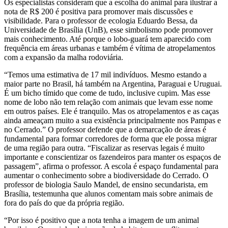
Os especialistas consideram que a escolha do animal para ilustrar a
nota de R$ 200 é positiva para promover mais discussões e
visibilidade. Para o professor de ecologia Eduardo Bessa, da
Universidade de Brasília (UnB), esse simbolismo pode promover
mais conhecimento. Até porque o lobo-guará tem aparecido com
frequência em áreas urbanas e também é vítima de atropelamentos
com a expansão da malha rodoviária.
“Temos uma estimativa de 17 mil indivíduos. Mesmo estando a
maior parte no Brasil, há também na Argentina, Paraguai e Uruguai.
É um bicho tímido que come de tudo, inclusive cupim. Mas esse
nome de lobo não tem relação com animais que levam esse nome
em outros países. Ele é tranquilo. Mas os atropelamentos e as caças
ainda ameaçam muito a sua existência principalmente nos Pampas e
no Cerrado.” O professor defende que a demarcação de áreas é
fundamental para formar corredores de forma que ele possa migrar
de uma região para outra. “Fiscalizar as reservas legais é muito
importante e conscientizar os fazendeiros para manter os espaços de
passagem”, afirma o professor. A escola é espaço fundamental para
aumentar o conhecimento sobre a biodiversidade do Cerrado. O
professor de biologia Saulo Mandel, de ensino secundarista, em
Brasília, testemunha que alunos comentam mais sobre animais de
fora do país do que da própria região.
“Por isso é positivo que a nota tenha a imagem de um animal