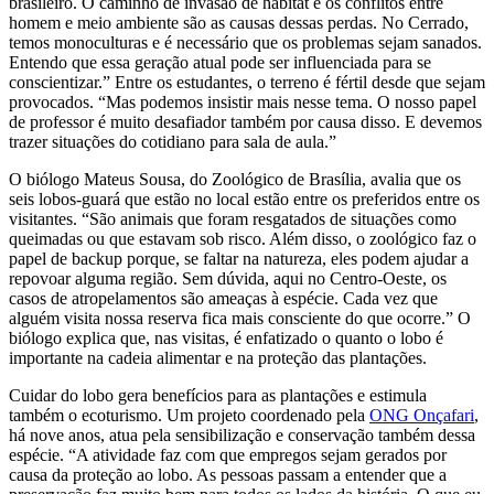
brasileiro. O caminho de invasão de habitat e os conflitos entre
homem e meio ambiente são as causas dessas perdas. No Cerrado,
temos monoculturas e é necessário que os problemas sejam sanados.
Entendo que essa geração atual pode ser influenciada para se
conscientizar.” Entre os estudantes, o terreno é fértil desde que sejam
provocados. “Mas podemos insistir mais nesse tema. O nosso papel
de professor é muito desafiador também por causa disso. E devemos
trazer situações do cotidiano para sala de aula.”
O biólogo Mateus Sousa, do Zoológico de Brasília, avalia que os
seis lobos-guará que estão no local estão entre os preferidos entre os
visitantes. “São animais que foram resgatados de situações como
queimadas ou que estavam sob risco. Além disso, o zoológico faz o
papel de backup porque, se faltar na natureza, eles podem ajudar a
repovoar alguma região. Sem dúvida, aqui no Centro-Oeste, os
casos de atropelamentos são ameaças à espécie. Cada vez que
alguém visita nossa reserva fica mais consciente do que ocorre.” O
biólogo explica que, nas visitas, é enfatizado o quanto o lobo é
importante na cadeia alimentar e na proteção das plantações.
Cuidar do lobo gera benefícios para as plantações e estimula
também o ecoturismo. Um projeto coordenado pela
ONG Onçafari
,
há nove anos, atua pela sensibilização e conservação também dessa
espécie. “A atividade faz com que empregos sejam gerados por
causa da proteção ao lobo. As pessoas passam a entender que a