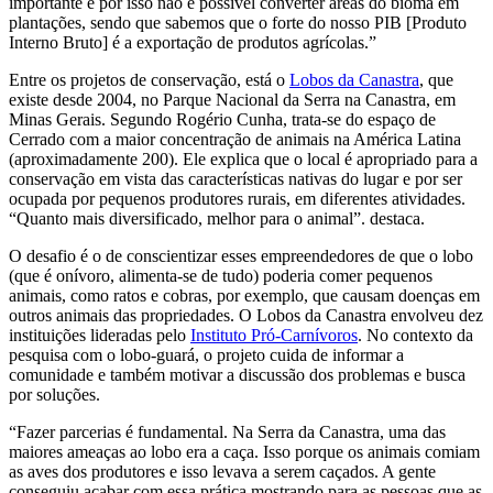
importante e por isso não é possível converter áreas do bioma em
plantações, sendo que sabemos que o forte do nosso PIB [Produto
Interno Bruto] é a exportação de produtos agrícolas.”
Entre os projetos de conservação, está o
Lobos da Canastra
, que
existe desde 2004, no Parque Nacional da Serra na Canastra, em
Minas Gerais. Segundo Rogério Cunha, trata-se do espaço de
Cerrado com a maior concentração de animais na América Latina
(aproximadamente 200). Ele explica que o local é apropriado para a
conservação em vista das características nativas do lugar e por ser
ocupada por pequenos produtores rurais, em diferentes atividades.
“Quanto mais diversificado, melhor para o animal”. destaca.
O desafio é o de conscientizar esses empreendedores de que o lobo
(que é onívoro, alimenta-se de tudo) poderia comer pequenos
animais, como ratos e cobras, por exemplo, que causam doenças em
outros animais das propriedades. O Lobos da Canastra envolveu dez
instituições lideradas pelo
Instituto Pró-Carnívoros
. No contexto da
pesquisa com o lobo-guará, o projeto cuida de informar a
comunidade e também motivar a discussão dos problemas e busca
por soluções.
“Fazer parcerias é fundamental. Na Serra da Canastra, uma das
maiores ameaças ao lobo era a caça. Isso porque os animais comiam
as aves dos produtores e isso levava a serem caçados. A gente
conseguiu acabar com essa prática mostrando para as pessoas que as