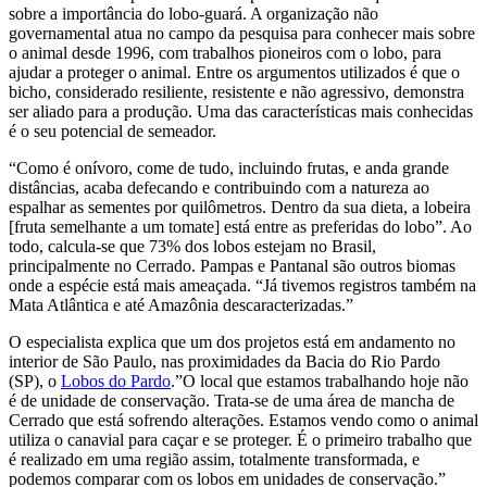
sobre a importância do lobo-guará. A organização não
governamental atua no campo da pesquisa para conhecer mais sobre
o animal desde 1996, com trabalhos pioneiros com o lobo, para
ajudar a proteger o animal. Entre os argumentos utilizados é que o
bicho, considerado resiliente, resistente e não agressivo, demonstra
ser aliado para a produção. Uma das características mais conhecidas
é o seu potencial de semeador.
“Como é onívoro, come de tudo, incluindo frutas, e anda grande
distâncias, acaba defecando e contribuindo com a natureza ao
espalhar as sementes por quilômetros. Dentro da sua dieta, a lobeira
[fruta semelhante a um tomate] está entre as preferidas do lobo”. Ao
todo, calcula-se que 73% dos lobos estejam no Brasil,
principalmente no Cerrado. Pampas e Pantanal são outros biomas
onde a espécie está mais ameaçada. “Já tivemos registros também na
Mata Atlântica e até Amazônia descaracterizadas.”
O especialista explica que um dos projetos está em andamento no
interior de São Paulo, nas proximidades da Bacia do Rio Pardo
(SP), o
Lobos do Pardo
.”O local que estamos trabalhando hoje não
é de unidade de conservação. Trata-se de uma área de mancha de
Cerrado que está sofrendo alterações. Estamos vendo como o animal
utiliza o canavial para caçar e se proteger. É o primeiro trabalho que
é realizado em uma região assim, totalmente transformada, e
podemos comparar com os lobos em unidades de conservação.”