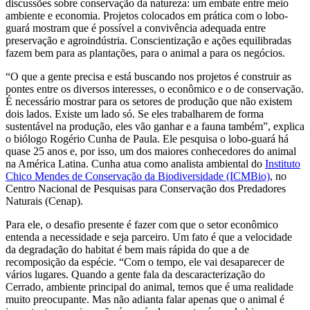
discussões sobre conservação da natureza: um embate entre meio
ambiente e economia. Projetos colocados em prática com o lobo-
guará mostram que é possível a convivência adequada entre
preservação e agroindústria. Conscientização e ações equilibradas
fazem bem para as plantações, para o animal a para os negócios.
“O que a gente precisa e está buscando nos projetos é construir as
pontes entre os diversos interesses, o econômico e o de conservação.
É necessário mostrar para os setores de produção que não existem
dois lados. Existe um lado só. Se eles trabalharem de forma
sustentável na produção, eles vão ganhar e a fauna também”, explica
o biólogo Rogério Cunha de Paula. Ele pesquisa o lobo-guará há
quase 25 anos e, por isso, um dos maiores conhecedores do animal
na América Latina. Cunha atua como analista ambiental do
Instituto
Chico Mendes de Conservação da Biodiversidade (ICMBio)
, no
Centro Nacional de Pesquisas para Conservação dos Predadores
Naturais (Cenap).
Para ele, o desafio presente é fazer com que o setor econômico
entenda a necessidade e seja parceiro. Um fato é que a velocidade
da degradação do habitat é bem mais rápida do que a de
recomposição da espécie. “Com o tempo, ele vai desaparecer de
vários lugares. Quando a gente fala da descaracterização do
Cerrado, ambiente principal do animal, temos que é uma realidade
muito preocupante. Mas não adianta falar apenas que o animal é