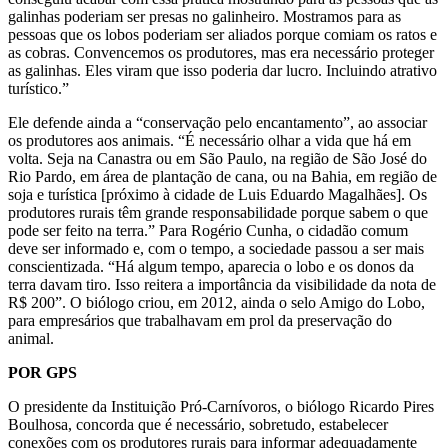
galinhas poderiam ser presas no galinheiro. Mostramos para as
pessoas que os lobos poderiam ser aliados porque comiam os ratos e
as cobras. Convencemos os produtores, mas era necessário proteger
as galinhas. Eles viram que isso poderia dar lucro. Incluindo atrativo
turístico.”
Ele defende ainda a “conservação pelo encantamento”, ao associar
os produtores aos animais. “É necessário olhar a vida que há em
volta. Seja na Canastra ou em São Paulo, na região de São José do
Rio Pardo, em área de plantação de cana, ou na Bahia, em região de
soja e turística [próximo à cidade de Luis Eduardo Magalhães]. Os
produtores rurais têm grande responsabilidade porque sabem o que
pode ser feito na terra.” Para Rogério Cunha, o cidadão comum
deve ser informado e, com o tempo, a sociedade passou a ser mais
conscientizada. “Há algum tempo, aparecia o lobo e os donos da
terra davam tiro. Isso reitera a importância da visibilidade da nota de
R$ 200”. O biólogo criou, em 2012, ainda o selo Amigo do Lobo,
para empresários que trabalhavam em prol da preservação do
animal.
POR GPS
O presidente da Instituição Pró-Carnívoros, o biólogo Ricardo Pires
Boulhosa, concorda que é necessário, sobretudo, estabelecer
conexões com os produtores rurais para informar adequadamente