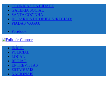
CRÔNICAS DA CIDADE
GALERIA SOCIAL
SANTA COZINHA
HORÁRIOS DE ÔNIBUS (REGIÃO)
PIADAS VAGAU
Facebook
INÍCIO
POLICIAL
LOCAL
REGIÃO
ENTREVISTAS
ESTADUAIS
NACIONAIS