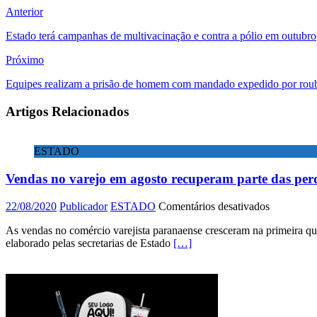
Anterior
Estado terá campanhas de multivacinação e contra a pólio em outubro
Próximo
Equipes realizam a prisão de homem com mandado expedido por rou
Artigos Relacionados
ESTADO
Vendas no varejo em agosto recuperam parte das per
em
22/08/2020
Publicador
ESTADO
Comentários desativados
Vendas
As vendas no comércio varejista paranaense cresceram na primeira qu
no
elaborado pelas secretarias de Estado
[…]
varejo
em
agosto
recuperam
parte
das