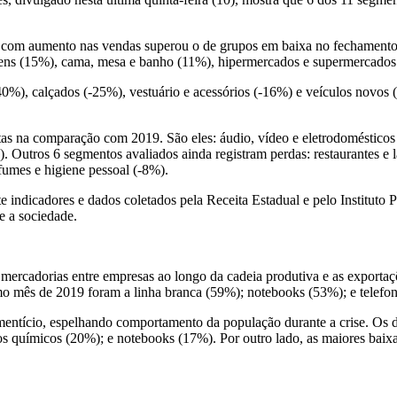
 com aumento nas vendas superou o de grupos em baixa no fechamento d
ragens (15%), cama, mesa e banho (11%), hipermercados e supermercados
40%), calçados (-25%), vestuário e acessórios (-16%) e veículos novos
tas na comparação com 2019. São eles: áudio, vídeo e eletrodoméstico
%). Outros 6 segmentos avaliados ainda registram perdas: restaurantes e
umes e higiene pessoal (-8%).
e indicadores e dados coletados pela Receita Estadual e pelo Institut
e a sociedade.
 mercadorias entre empresas ao longo da cadeia produtiva e as exportaçõ
o mês de 2019 foram a linha branca (59%); notebooks (53%); e telefon
tício, espelhando comportamento da população durante a crise. Os dest
utos químicos (20%); e notebooks (17%). Por outro lado, as maiores bai