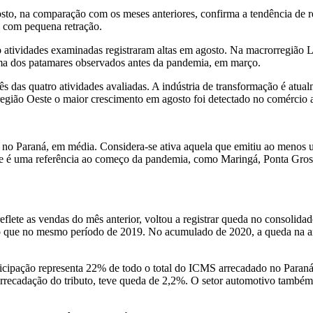
sto, na comparação com os meses anteriores, confirma a tendência de r
o, com pequena retração.
atividades examinadas registraram altas em agosto. Na macrorregião Le
cima dos patamares observados antes da pandemia, em março.
ês das quatro atividades avaliadas. A indústria de transformação é at
gião Oeste o maior crescimento em agosto foi detectado no comércio at
no Paraná, em média. Considera-se ativa aquela que emitiu ao menos u
ue é uma referência ao começo da pandemia, como Maringá, Ponta Gros
lete as vendas do mês anterior, voltou a registrar queda no consolidad
o que no mesmo período de 2019. No acumulado de 2020, a queda na ar
rticipação representa 22% de todo o total do ICMS arrecadado no Paran
arrecadação do tributo, teve queda de 2,2%. O setor automotivo també