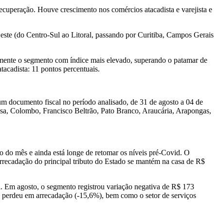
ecuperação. Houve crescimento nos comércios atacadista e varejista e
ste (do Centro-Sul ao Litoral, passando por Curitiba, Campos Gerais
ualmente o segmento com índice mais elevado, superando o patamar de
acadista: 11 pontos percentuais.
m documento fiscal no período analisado, de 31 de agosto a 04 de
sa, Colombo, Francisco Beltrão, Pato Branco, Araucária, Arapongas,
o do mês e ainda está longe de retomar os níveis pré-Covid. O
recadação do principal tributo do Estado se mantém na casa de R$
á. Em agosto, o segmento registrou variação negativa de R$ 173
m perdeu em arrecadação (-15,6%), bem como o setor de serviços