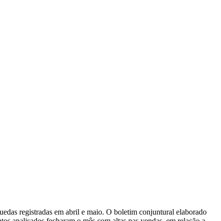
edas registradas em abril e maio. O boletim conjuntural elaborado
entos analisados fecharam o mês com altas nas vendas, em relação a