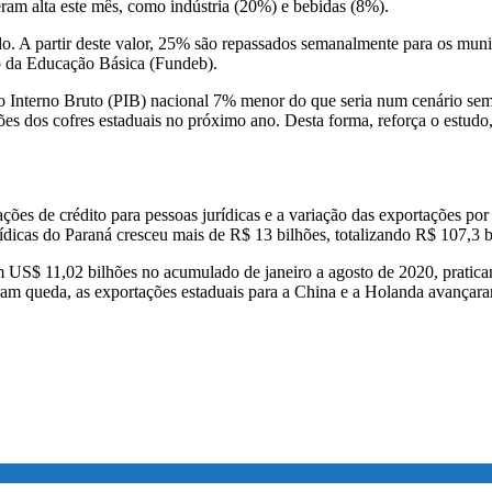
eram alta este mês, como indústria (20%) e bebidas (8%).
o. A partir deste valor, 25% são repassados semanalmente para os muni
 da Educação Básica (Fundeb).
to Interno Bruto (PIB) nacional 7% menor do que seria num cenário s
ões dos cofres estaduais no próximo ano. Desta forma, reforça o estud
ações de crédito para pessoas jurídicas e a variação das exportações po
rídicas do Paraná cresceu mais de R$ 13 bilhões, totalizando R$ 107,3 
m US$ 11,02 bilhões no acumulado de janeiro a agosto de 2020, pratic
am queda, as exportações estaduais para a China e a Holanda avançara