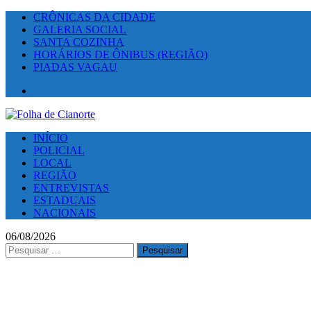
CRÔNICAS DA CIDADE
GALERIA SOCIAL
SANTA COZINHA
HORÁRIOS DE ÔNIBUS (REGIÃO)
PIADAS VAGAU
Facebook
INÍCIO
POLICIAL
LOCAL
REGIÃO
ENTREVISTAS
ESTADUAIS
NACIONAIS
06/08/2026
Pesquisar
por: