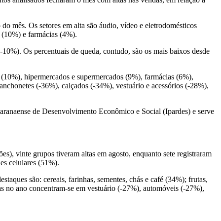
o mês. Os setores em alta são áudio, vídeo e eletrodomésticos
 (10%) e farmácias (4%).
 (-10%). Os percentuais de queda, contudo, são os mais baixos desde
s (10%), hipermercados e supermercados (9%), farmácias (6%),
 lanchonetes (-36%), calçados (-34%), vestuário e acessórios (-28%),
o Paranaense de Desenvolvimento Econômico e Social (Ipardes) e serve
es), vinte grupos tiveram altas em agosto, enquanto sete registraram
es celulares (51%).
aques são: cereais, farinhas, sementes, chás e café (34%); frutas,
xas no ano concentram-se em vestuário (-27%), automóveis (-27%),