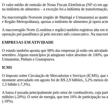
O valor médio de emissão de Notas Fiscais Eletrônicas (NF-e) em ago
na indústria de alimentos – a exceção foi a indústria de transformaçã
Na macrorregião Noroeste (região de Maringá e Umuarama) as quatro 
e Região Metropolitana), apenas a indústria de alimentos já opera a
A macrorregião Norte (Londrina e região) também registrou alta em tr
operação pré-pandêmico já pelo terceiro mês consecutivo. Na macrorre
EMPRESAS EM ATIVIDADE
O estudo também aponta que 98% das empresas já estão em atividade 
setembro. Alguns municípios já atingiram valor absoluto de 100%, q
Umuarama, Pinhais e Guarapuava.
ICMS
O Imposto sobre Circulação de Mercadorias e Serviços (ICMS), que ref
montante arrecadado em agosto foi de R$ 2,9 bilhões, 3,2% menos d
1,5 bilhão (-7,3%).
A baixa é puxada principalmente pelo setor de combustíveis, cuja pa
milhões (-20%). O setor de energia, que tem 16% de participação na 
(-18%).