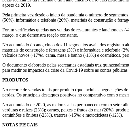
no
agosto de 2019.
varejo
Pela primeira vez desde o início da pandemia o número de segmentos
(50%), informática e telefonia (20%), materiais de construção e fer
Foram verificadas quedas nas vendas de restaurantes e lanchonetes (-
março, o que demonstra reação constante.
No acumulado do ano, cinco dos 11 segmentos avaliados registram al
materiais de construção e ferragens (3%) e informática e telefonia (2
veículos novos (-17%), cama, mesa e banho (-13%) e cosméticos, perf
O documento elaborado pelas secretarias estaduais traz quinzenalment
para medir os impactos da crise da Covid-19 sobre as contas públicas 
PRODUTOS
No recorte de vendas totais por produto (que inclui as negociações de
perdas. Os principais destaques positivos no comparativo com o mesm
No acumulado de 2020, as maiores altas permanecem com o setor alimen
verduras e raízes (23%); carnes, peixes e frutos do mar (20%); prod
caminhões e ônibus (-23%), tratores (-15%) e motocicletas (-12%).
NOTAS FISCAIS