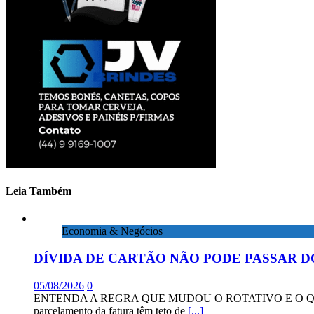
perdas
do
ano
Leia Também
Economia & Negócios
DÍVIDA DE CARTÃO NÃO PODE PASSAR D
05/08/2026
0
ENTENDA A REGRA QUE MUDOU O ROTATIVO E O QUE DIZEM 
parcelamento da fatura têm teto de
[...]