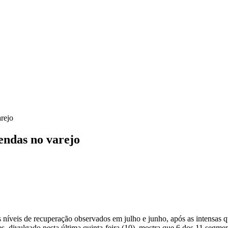
rejo
endas no varejo
ão
íveis de recuperação observados em julho e junho, após as intensas qu
es, divulgado nesta última quinta-feira (10), mostra que 6 dos 11 segm