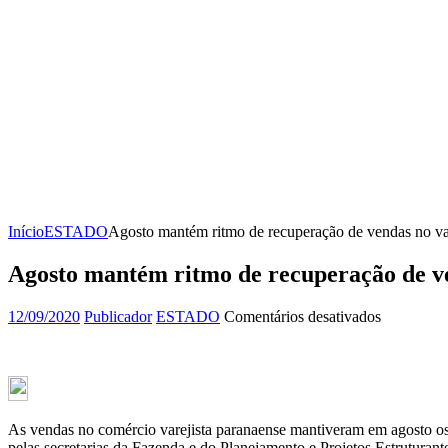
Início
ESTADO
Agosto mantém ritmo de recuperação de vendas no va
Agosto mantém ritmo de recuperação de v
em
12/09/2020
Publicador
ESTADO
Comentários desativados
Agosto
mantém
ritmo
de
recuperaç
de
As vendas no comércio varejista paranaense mantiveram em agosto os n
vendas
pelas secretarias da Fazenda e do Planejamento e Projetos Estruturant