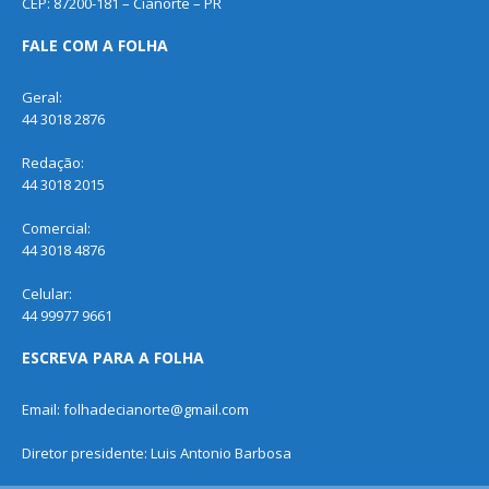
CEP: 87200-181 – Cianorte – PR
FALE COM A FOLHA
Geral:
44 3018 2876
Redação:
44 3018 2015
Comercial:
44 3018 4876
Celular:
44 99977 9661
ESCREVA PARA A FOLHA
Email: folhadecianorte@gmail.com
Diretor presidente: Luis Antonio Barbosa