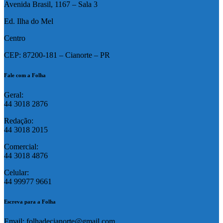
Avenida Brasil, 1167 – Sala 3
Ed. Ilha do Mel
Centro
CEP: 87200-181 – Cianorte – PR
Fale com a Folha
Geral:
44 3018 2876
Redação:
44 3018 2015
Comercial:
44 3018 4876
Celular:
44 99977 9661
Escreva para a Folha
Email: folhadecianorte@gmail.com