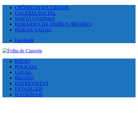
CRÔNICAS DA CIDADE
GALERIA SOCIAL
SANTA COZINHA
HORÁRIOS DE ÔNIBUS (REGIÃO)
PIADAS VAGAU
Facebook
INÍCIO
POLICIAL
LOCAL
REGIÃO
ENTREVISTAS
ESTADUAIS
NACIONAIS