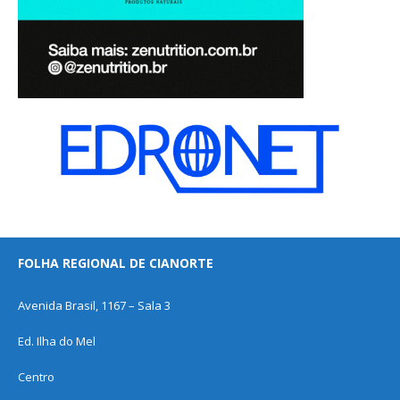
FOLHA REGIONAL DE CIANORTE
Avenida Brasil, 1167 – Sala 3
Ed. Ilha do Mel
Centro