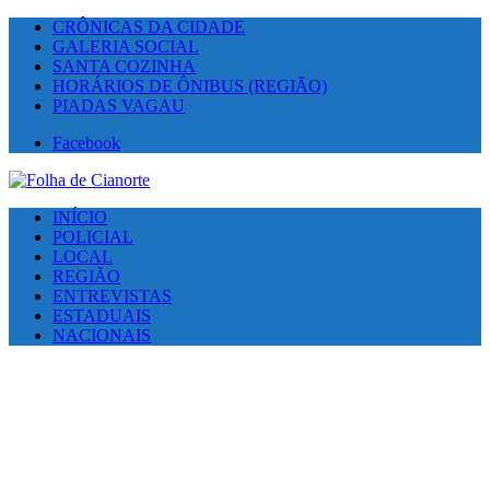
CRÔNICAS DA CIDADE
GALERIA SOCIAL
SANTA COZINHA
HORÁRIOS DE ÔNIBUS (REGIÃO)
PIADAS VAGAU
Facebook
INÍCIO
POLICIAL
LOCAL
REGIÃO
ENTREVISTAS
ESTADUAIS
NACIONAIS