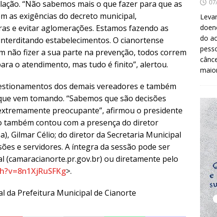
07
ulação. “Não sabemos mais o que fazer para que as
m as exigências do decreto municipal,
Levan
ras e evitar aglomerações. Estamos fazendo as
doenç
do ac
 interditando estabelecimentos. O cianortense
pesso
 não fizer a sua parte na prevenção, todos correm
cânc
ara o atendimento, mas tudo é finito”, alertou.
maio
uestionamentos dos demais vereadores e também
 que vem tomando. “Sabemos que são decisões
 extremamente preocupante”, afirmou o presidente
sião também contou com a presença do diretor
), Gilmar Célio; do diretor da Secretaria Municipal
isões e servidores. A íntegra da sessão pode ser
al (camaracianorte.pr.gov.br) ou diretamente pelo
ch?v=8n1XjRuSFKg
>.
l da Prefeitura Municipal de Cianorte