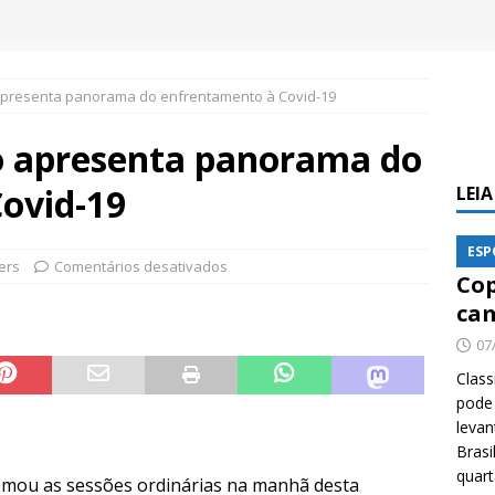
apresenta panorama do enfrentamento à Covid-19
o apresenta panorama do
ovid-19
LEI
ESP
ers
Comentários desativados
Cop
cam
07
Class
pode 
levan
Brasi
quar
omou as sessões ordinárias na manhã desta