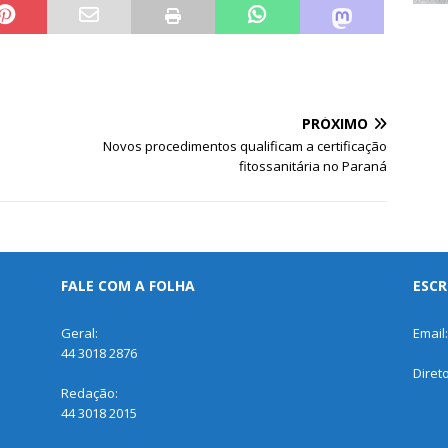
PRÓXIMO
Novos procedimentos qualificam a certificação
fitossanitária no Paraná
FALE COM A FOLHA
ESCR
Geral:
Email
44 3018 2876
Diret
Redação:
44 3018 2015