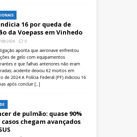
IONAIS
indicia 16 por queda de
ão da Voepass em Vinhedo
/08/2026
0
tigação aponta que aeronave enfrentou
ições de gelo com equipamentos
rantes e que falhas anteriores não eram
tradas; acidente deixou 62 mortos em
o de 2024 A Polícia Federal (PF) indiciou 16
oas após concluir
[...]
DE
cer de pulmão: quase 90%
 casos chegam avançados
SUS