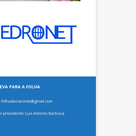
EVA PARA A FOLHA
: folhadecianorte@gmail.com
or presidente: Luis Antonio Barbosa