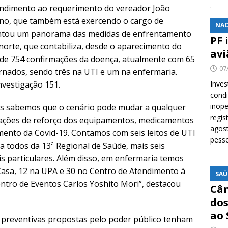
tendimento ao requerimento do vereador João
rno, que também está exercendo o cargo de
NAC
sentou um panorama das medidas de enfrentamento
PF 
norte, que contabiliza, desde o aparecimento do
avi
l de 754 confirmações da doença, atualmente com 65
07
ernados, sendo três na UTI e um na enfermaria.
nvestigação 151.
Inves
cond
inope
mas sabemos que o cenário pode mudar a qualquer
regis
 ações de reforço dos equipamentos, medicamentos
agost
amento da Covid-19. Contamos com seis leitos de UTI
pess
a todos da 13ª Regional de Saúde, mais seis
s particulares. Além disso, em enfermaria temos
Casa, 12 na UPA e 30 no Centro de Atendimento à
SAÚ
ntro de Eventos Carlos Yoshito Mori”, destacou
Cân
dos
ao 
s preventivas propostas pelo poder público tenham