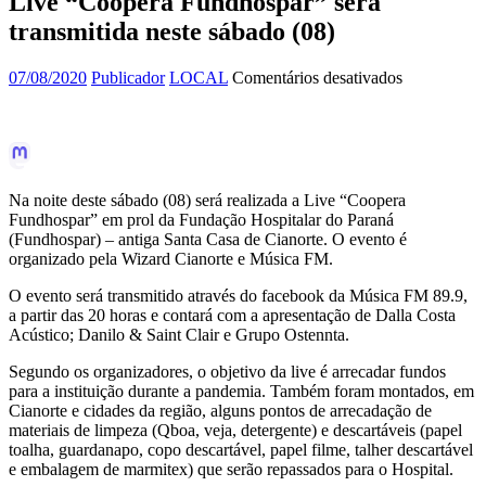
Live “Coopera Fundhospar” será
transmitida neste sábado (08)
em
07/08/2020
Publicador
LOCAL
Comentários desativados
Live
“Coopera
Fundhospar
será
transmitida
neste
Na noite deste sábado (08) será realizada a Live “Coopera
sábado
Fundhospar” em prol da Fundação Hospitalar do Paraná
(08)
(Fundhospar) – antiga Santa Casa de Cianorte. O evento é
organizado pela Wizard Cianorte e Música FM.
O evento será transmitido através do facebook da Música FM 89.9,
a partir das 20 horas e contará com a apresentação de Dalla Costa
Acústico; Danilo & Saint Clair e Grupo Ostennta.
Segundo os organizadores, o objetivo da live é arrecadar fundos
para a instituição durante a pandemia. Também foram montados, em
Cianorte e cidades da região, alguns pontos de arrecadação de
materiais de limpeza (Qboa, veja, detergente) e descartáveis (papel
toalha, guardanapo, copo descartável, papel filme, talher descartável
e embalagem de marmitex) que serão repassados para o Hospital.