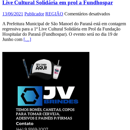
Terra
Live Cultural Solidária em prol a Fundhospar
Boa
em
13/06/2021
Publicador
REGIÃO
Comentários desativados
Prefeitura
A Prefeitura Municipal de São Manoel do Paraná está em contagem
de
regressiva para a 1ª Live Cultural Solidária em Prol da Fundação
São
Hospitalar do Paraná (Fundhospar). O evento será no dia 19 de
Manoel
Junho com
[…]
do
Paraná
promoverá
Live
Cultural
Solidária
em
prol
a
Fundhospa