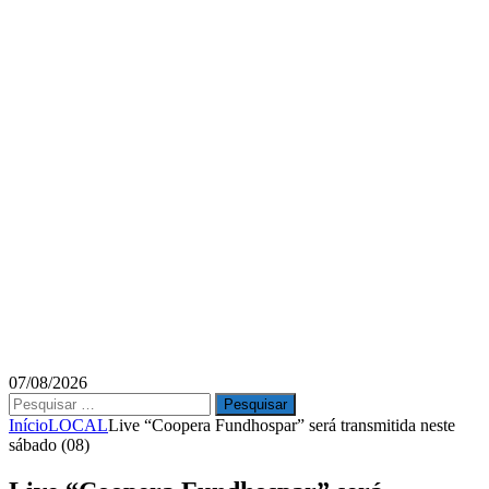
07/08/2026
Pesquisar
por:
Início
LOCAL
Live “Coopera Fundhospar” será transmitida neste
sábado (08)