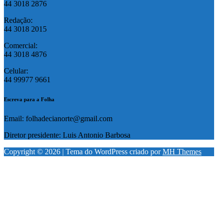
44 3018 2876
Redação:
44 3018 2015
Comercial:
44 3018 4876
Celular:
44 99977 9661
Escreva para a Folha
Email: folhadecianorte@gmail.com
Diretor presidente: Luis Antonio Barbosa
Copyright © 2026 | Tema do WordPress criado por
MH Themes