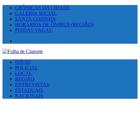
CRÔNICAS DA CIDADE
GALERIA SOCIAL
SANTA COZINHA
HORÁRIOS DE ÔNIBUS (REGIÃO)
PIADAS VAGAU
Facebook
INÍCIO
POLICIAL
LOCAL
REGIÃO
ENTREVISTAS
ESTADUAIS
NACIONAIS