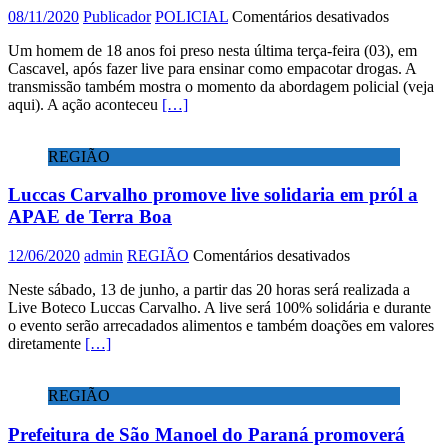
em
08/11/2020
Publicador
POLICIAL
Comentários desativados
Homem
Um homem de 18 anos foi preso nesta última terça-feira (03), em
faz
Cascavel, após fazer live para ensinar como empacotar drogas. A
live
transmissão também mostra o momento da abordagem policial (veja
para
aqui). A ação aconteceu
[…]
ensinar
sobre
tráfico
REGIÃO
e
acaba
Luccas Carvalho promove live solidaria em pról a
detido
pela
APAE de Terra Boa
polícia
em
12/06/2020
admin
REGIÃO
Comentários desativados
Luccas
Neste sábado, 13 de junho, a partir das 20 horas será realizada a
Carvalho
Live Boteco Luccas Carvalho. A live será 100% solidária e durante
promove
o evento serão arrecadados alimentos e também doações em valores
live
diretamente
[…]
solidaria
em
pról
REGIÃO
a
APAE
Prefeitura de São Manoel do Paraná promoverá
de