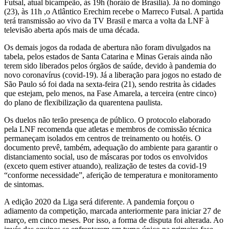
Futsal, atual bicampeão, às 19h (horáio de Brasília). Já no domingo
(23), às 11h ,o Atlântico Erechim recebe o Marreco Futsal. A partida
terá transmissão ao vivo da TV Brasil e marca a volta da LNF à
televisão aberta após mais de uma década.
Os demais jogos da rodada de abertura não foram divulgados na
tabela, pelos estados de Santa Catarina e Minas Gerais ainda não
terem sido liberados pelos órgãos de saúde, devido à pandemia do
novo coronavírus (covid-19). Já a liberação para jogos no estado de
São Paulo só foi dada na sexta-feira (21), sendo restrita às cidades
que estejam, pelo menos, na Fase Amarela, a terceira (entre cinco)
do plano de flexibilização da quarentena paulista.
Os duelos não terão presença de público. O protocolo elaborado
pela LNF recomenda que atletas e membros de comissão técnica
permaneçam isolados em centros de treinamento ou hotéis. O
documento prevê, também, adequação do ambiente para garantir o
distanciamento social, uso de máscaras por todos os envolvidos
(exceto quem estiver atuando), realização de testes da covid-19
“conforme necessidade”, aferição de temperatura e monitoramento
de sintomas.
A edição 2020 da Liga será diferente. A pandemia forçou o
adiamento da competição, marcada anteriormente para iniciar 27 de
março, em cinco meses. Por isso, a forma de disputa foi alterada. Ao