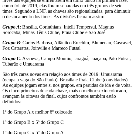
invés das equipes se enfrentarem em turno único na primeira fase,
como foi até 2019, elas foram separadas em três grupos de sete
times. Segundo a LNF, as chaves são regionalizadas, para diminuir
o deslocamento dos times. As divisões ficaram assim:
Grupo A
: Brasília, Corinthians, Intelli Tempersul, Magnus
Sorocaba, Minas Tênis Clube, Praia Clube e São José
Grupo B
: Carlos Barbosa, Atlântico Erechim, Blumenau, Cascavel,
Foz Cataratas, Joinville e Marreco Futsal
Grupo C
: Assoeva, Campo Mourão, Jaraguá, Joaçaba, Pato Futsal,
Tubarão e Umuarama
São três caras novas em relação aos times de 2019: Umuarama
(ocupa a vaga do São Paulo), Brasília e Praia Clube (convidados).
As equipes jogam entre si nos grupos, em partidas de ida e de volta.
Os cinco primeiros de cada chave, mais o melhor sexto colocado,
avançam às oitavas de final, cujos confrontos também estão
definidos:
1º do Grupo A x melhor 6º colocado
1º do Grupo B x 5º do Grupo C
1º do Grupo C x 5º do Grupo A