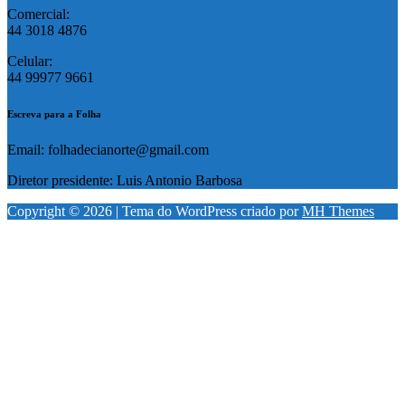
Comercial:
44 3018 4876
Celular:
44 99977 9661
Escreva para a Folha
Email: folhadecianorte@gmail.com
Diretor presidente: Luis Antonio Barbosa
Copyright © 2026 | Tema do WordPress criado por
MH Themes