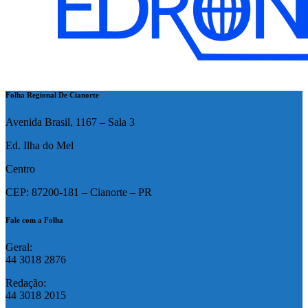
Folha Regional De Cianorte
Avenida Brasil, 1167 – Sala 3
Ed. Ilha do Mel
Centro
CEP: 87200-181 – Cianorte – PR
Fale com a Folha
Geral:
44 3018 2876
Redação:
44 3018 2015