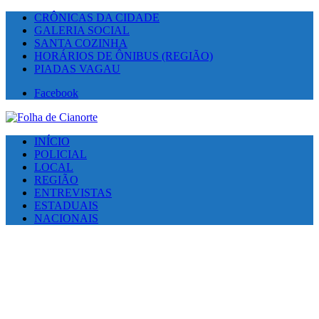
CRÔNICAS DA CIDADE
GALERIA SOCIAL
SANTA COZINHA
HORÁRIOS DE ÔNIBUS (REGIÃO)
PIADAS VAGAU
Facebook
INÍCIO
POLICIAL
LOCAL
REGIÃO
ENTREVISTAS
ESTADUAIS
NACIONAIS