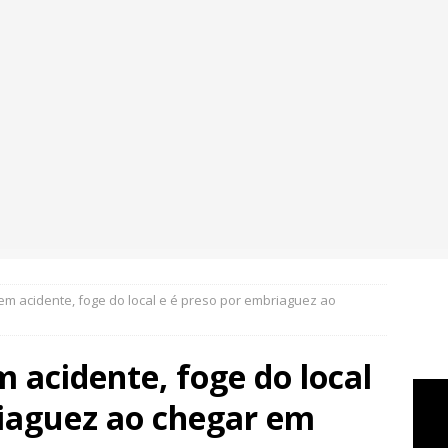
em acidente, foge do local e é preso por embriaguez ao
m acidente, foge do local
riaguez ao chegar em