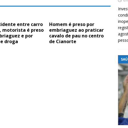
07
Inves
cond
inope
idente entre carro
Homem é preso por
regis
 motorista é preso
embriaguez ao praticar
agost
briaguez e por
cavalo de pau no centro
pess
de droga
de Cianorte
SAÚ