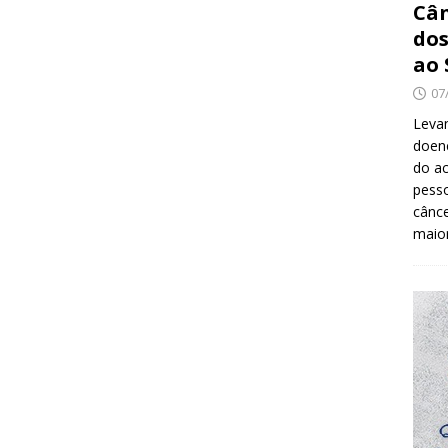
Cân
dos
ao 
07
Levan
doenç
do ac
pesso
cânc
maio