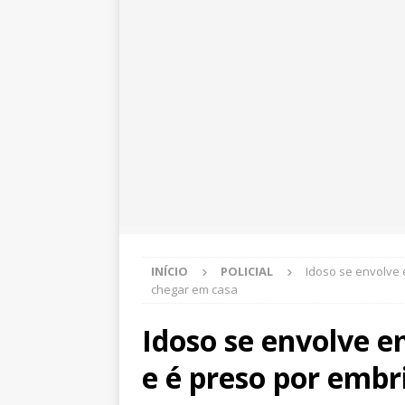
INÍCIO
POLICIAL
Idoso se envolve 
chegar em casa
Idoso se envolve e
e é preso por emb