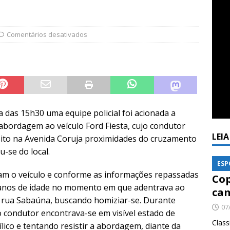
Comentários desativados
ta das 15h30 uma equipe policial foi acionada a
 abordagem ao veículo Ford Fiesta, cujo condutor
LEI
nsito na Avenida Coruja proximidades do cruzamento
u-se do local.
ESP
m o veículo e conforme as informações repassadas
Cop
3 anos de idade no momento em que adentrava ao
cam
na rua Sabaúna, buscando homiziar-se. Durante
07
 condutor encontrava-se em visível estado de
Class
ílico e tentando resistir a abordagem, diante da