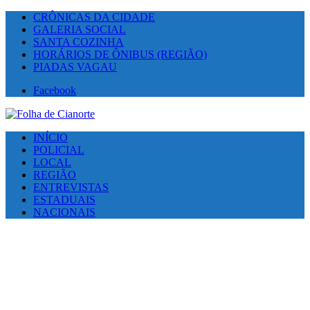
CRÔNICAS DA CIDADE
GALERIA SOCIAL
SANTA COZINHA
HORÁRIOS DE ÔNIBUS (REGIÃO)
PIADAS VAGAU
Facebook
INÍCIO
POLICIAL
LOCAL
REGIÃO
ENTREVISTAS
ESTADUAIS
NACIONAIS