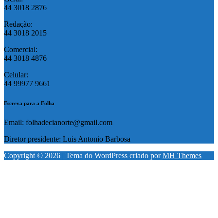
44 3018 2876
Redação:
44 3018 2015
Comercial:
44 3018 4876
Celular:
44 99977 9661
Escreva para a Folha
Email: folhadecianorte@gmail.com
Diretor presidente: Luis Antonio Barbosa
Copyright © 2026 | Tema do WordPress criado por
MH Themes