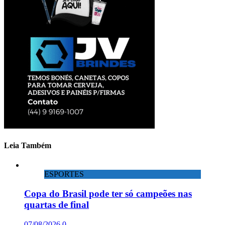
Leia Também
ESPORTES
Copa do Brasil pode ter só campeões nas
quartas de final
07/08/2026
0