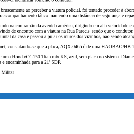
bruscamente ao perceber a viatura policial, foi tentado proceder à abo
 o acompanhamento tático mantendo uma distância de segurança e repass
ando na contramão da avenida américa, dirigindo em alta velocidade e e
 vindo de encontro com a viatura na Rua Parecis, sendo que o condutor, 
ntal da casa e passou a pular os muros dos vizinhos, não sendo alcança
ntranet, constatando-se que a placa, AQX-0465 é de uma HAOBAO/HB 12
 de uma Honda/CG150 Titan mix KS, azul, sem placa no sistema. Diante d
da e encaminhada para a 21ª SDP.
 Militar