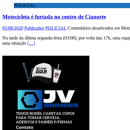
POLICIAL
Motocicleta é furtada no centro de Cianorte
05/08/2020
Publicador
POLICIAL
Comentários desativados
em Motoc
Na tarde da última segunda-feira (03/08), por volta das 17h, uma equi
uma situação
[…]