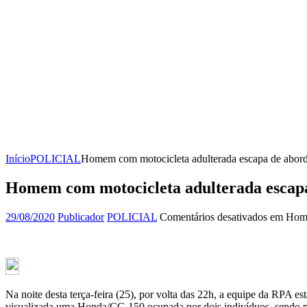
Início
POLICIAL
Homem com motocicleta adulterada escapa de abor
Homem com motocicleta adulterada escap
29/08/2020
Publicador
POLICIAL
Comentários desativados
em Homem
Na noite desta terça-feira (25), por volta das 22h, a equipe da RPA 
visualizada uma Honda/CG 150 ocupada por dois indivíduos, sendo po