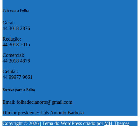
Fale com a Folha
Geral:
44 3018 2876
Redação:
44 3018 2015
Comercial:
44 3018 4876
Celular:
44 99977 9661
Escreva para a Folha
Email: folhadecianorte@gmail.com
Diretor presidente: Luis Antonio Barbosa
Copyright © 2026 | Tema do WordPress criado por
MH Themes