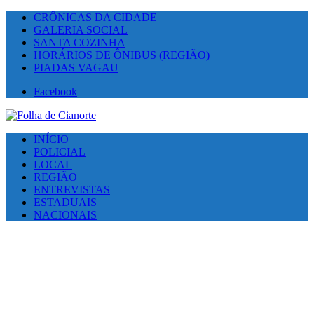
CRÔNICAS DA CIDADE
GALERIA SOCIAL
SANTA COZINHA
HORÁRIOS DE ÔNIBUS (REGIÃO)
PIADAS VAGAU
Facebook
INÍCIO
POLICIAL
LOCAL
REGIÃO
ENTREVISTAS
ESTADUAIS
NACIONAIS