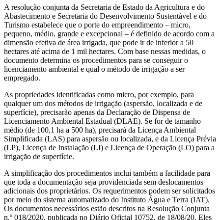
A resolução conjunta da Secretaria de Estado da Agricultura e do
Abastecimento e Secretaria do Desenvolvimento Sustentável e do
Turismo estabelece que o porte do empreendimento – micro,
pequeno, médio, grande e excepcional – é definido de acordo com a
dimensão efetiva de área irrigada, que pode ir de inferior a 50
hectares até acima de 1 mil hectares. Com base nessas medidas, o
documento determina os procedimentos para se conseguir o
licenciamento ambiental e qual o método de irrigação a ser
empregado.
As propriedades identificadas como micro, por exemplo, para
qualquer um dos métodos de irrigação (aspersão, localizada e de
superfície), precisarão apenas da Declaração de Dispensa de
Licenciamento Ambiental Estadual (DLAE). Se for de tamanho
médio (de 100,1 ha a 500 ha), precisará da Licença Ambiental
Simplificada (LAS) para aspersão ou localizada, e da Licença Prévia
(LP), Licença de Instalação (LI) e Licença de Operação (LO) para a
irrigação de superfície.
A simplificação dos procedimentos inclui também a facilidade para
que toda a documentação seja providenciada sem deslocamentos
adicionais dos proprietários. Os requerimentos podem ser solicitados
por meio do sistema automatizado do Instituto Água e Terra (IAT).
Os documentos necessários estão descritos na Resolução Conjunta
n.º 018/2020, publicada no Diário Oficial 10752, de 18/08/20. Eles