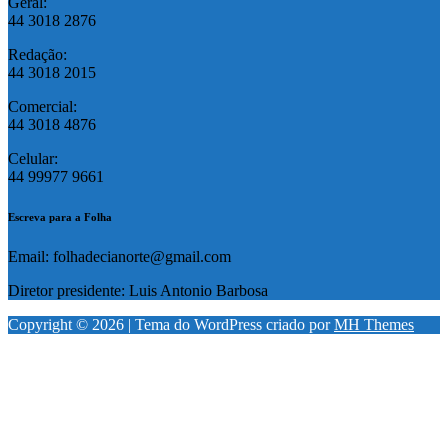
Geral:
44 3018 2876
Redação:
44 3018 2015
Comercial:
44 3018 4876
Celular:
44 99977 9661
Escreva para a Folha
Email: folhadecianorte@gmail.com
Diretor presidente: Luis Antonio Barbosa
Copyright © 2026 | Tema do WordPress criado por
MH Themes