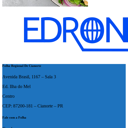
Folha Regional De Cianorte
Avenida Brasil, 1167 – Sala 3
Ed. Ilha do Mel
Centro
CEP: 87200-181 – Cianorte – PR
Fale com a Folha