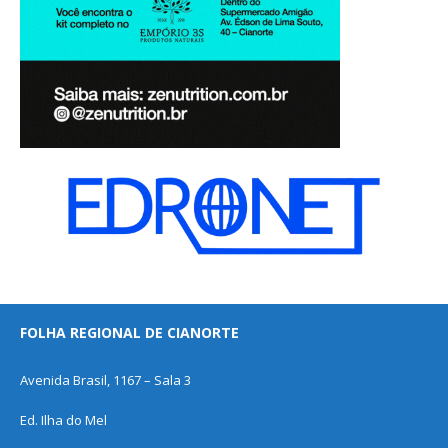
FOLHA REGIONAL DE CIANORTE
Avenida Brasil, 1167 – Sala 3
Ed. Ilha do Mel