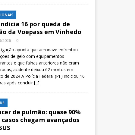
IONAIS
indicia 16 por queda de
ão da Voepass em Vinhedo
8/2026
0
tigação aponta que aeronave enfrentou
ições de gelo com equipamentos
rantes e que falhas anteriores não eram
tradas; acidente deixou 62 mortos em
o de 2024 A Polícia Federal (PF) indiciou 16
oas após concluir
[...]
DE
cer de pulmão: quase 90%
 casos chegam avançados
SUS