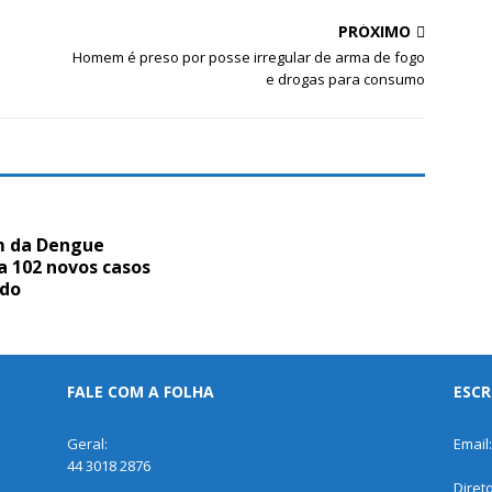
PRÓXIMO
Homem é preso por posse irregular de arma de fogo
e drogas para consumo
m da Dengue
a 102 novos casos
ado
FALE COM A FOLHA
ESCR
Geral:
Email
44 3018 2876
Diret