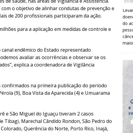
s de saúde, nas áreas de Vigilância e Assistência.
07/0
s com o objetivo de alinhar condutas de prevenção e
Levan
is de 200 profissionais participaram da ação.
doenç
do ac
ilhões para a aplicação em medidas de controle e
pesso
cânc
maio
o canal endêmico do Estado representado
odemos avaliar as ocorrências e observar se os
dos”, explica a coordenadora de Vigilância
s confirmados na primeira publicação do período
 Pérola (9), Boa Vista da Aparecida (4) e Umuarama
erê e São Miguel do Iguaçu tiveram 2 casos
de Tibagi, Marechal Cândido Rondon, São Pedro do
Colorado, Querência do Norte, Porto Rico, Inajá,