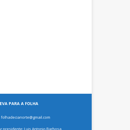
EVA PARA A FOLHA
: folhadecianorte@gmail.com
or presidente: Luis Antonio Barbosa