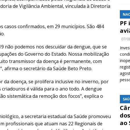
oria de Vigilância Ambiental, vinculada à Diretoria
NAC
PF 
os casos confirmados, em 29 municípios. São 484
avi
ão.
07/0
19 não podemos nos descuidar da dengue, que se
Inves
pações do Governo do Estado. Nossa mobilização
cond
inope
uito transmissor da doença é permanente, com
regis
, afirma o secretário da Saúde Beto Preto.
agost
pess
 da doença, se prolifera inclusive no inverno, por
 criadouros é válida para o ano todo. A dengue
ão sistemática da remoção dos focos”, explica o
SAÚ
Cân
dos
miológico, a secretaria estadual da Saúde promoveu
ao 
om profissionais que atuam nas 22 Regionais de