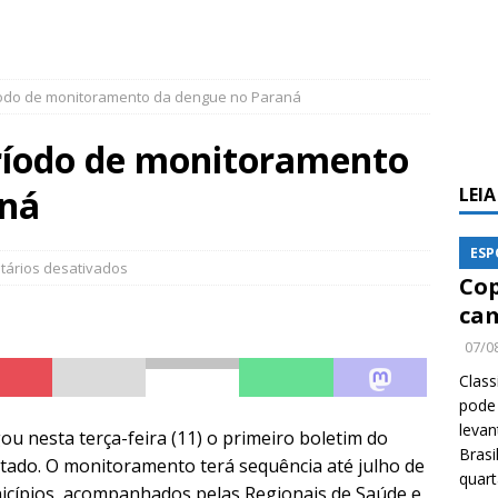
odo de monitoramento da dengue no Paraná
ríodo de monitoramento
aná
LEI
ESP
ários desativados
Cop
cam
07/0
Class
pode 
levan
ou nesta terça-feira (11) o primeiro boletim do
Brasi
tado. O monitoramento terá sequência até julho de
quar
nicípios, acompanhados pelas Regionais de Saúde e