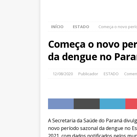
INÍCIO
ESTADO
Começa o novo perí
Começa o novo pe
da dengue no Par
12/08/2020
Publicador
ESTADO
Coment
A Secretaria da Saúde do Paraná divulg
novo período sazonal da dengue no Es
2021, com dados notificados pelos mu