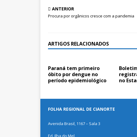
ANTERIOR
Procura por orgânicos cresce com a pandemia
ARTIGOS RELACIONADOS
Paraná tem primeiro
Boleti
óbito por dengue no
registr
período epidemiológico
no Est
FOLHA REGIONAL DE CIANORTE
Avenida Brasil, 1167 – Sala 3
Ed. Ilha do Mel