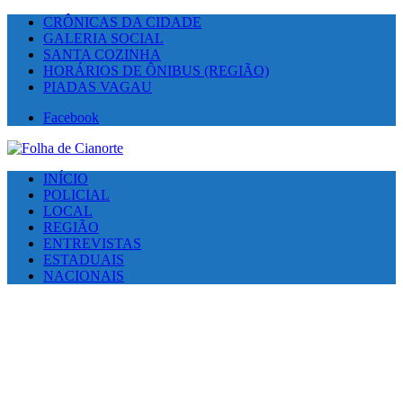
CRÔNICAS DA CIDADE
GALERIA SOCIAL
SANTA COZINHA
HORÁRIOS DE ÔNIBUS (REGIÃO)
PIADAS VAGAU
Facebook
INÍCIO
POLICIAL
LOCAL
REGIÃO
ENTREVISTAS
ESTADUAIS
NACIONAIS