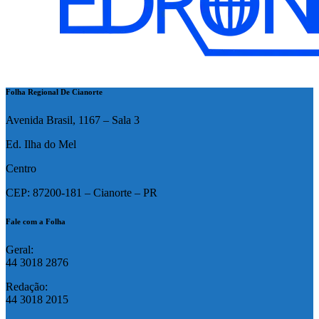
Folha Regional De Cianorte
Avenida Brasil, 1167 – Sala 3
Ed. Ilha do Mel
Centro
CEP: 87200-181 – Cianorte – PR
Fale com a Folha
Geral:
44 3018 2876
Redação:
44 3018 2015