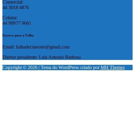
Comercial:
44 3018 4876
Celular:
44 99977 9661
Escreva para a Folha
Email: folhadecianorte@gmail.com
Diretor presidente: Luis Antonio Barbosa
Copyright © 2026 | Tema do WordPress criado por
MH Themes