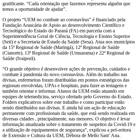
gratificante. “Cada orientação que fazemos representa alguém que
temos a oportunidade de ajudar”.
O projeto “UEM no combate ao coronavírus” é financiado pela
Fundação Araucária de Apoio ao desenvolvimento Científico e
Tecnológico do Estado do Paraná (FA) em parceria com a
Superintendência Geral de Ciência, Tecnologia e Ensino Superior
(Seti) e a Secretaria de Estado da Saúde (Sesa). Atua nos municípios
da 15ª Regional de Saúde (Maringá), 12ª Regional de Saúde
(Cianorte), 13ª Regional de Saúde (Umuarama) e 22ª Regional de
Saúde (Ivaiporã).
“O grande objetivo é desenvolver ações de prevenção, cuidados e
combate à pandemia do novo coronavírus. Além do trabalho nas
divisas, enfermeiras foram distribuídas em pontos estratégicos das
regionais envolvidas, UPAs e hospitais, para fazer as testagens e
também orientar e informar. Alunos da UEM estão atuando em
equipes de telemedicina, serviço ofertado pelo Governo do Estado.
Folders explicativos sobre este trabalho e como participar estão
sendo distribuídos nas divisas. E ainda há um ação de educação
permanente com profissionais da saúde, que está sendo realizada em
diversas cidades , principalmente, nas menores. O objetivo é levar
informação atualizada sobre o tratamento de suspeitos da Covid-19 e
a utilização de equipamentos de segurança”, explicou a pró-reitora
de Extensão e Cultura da UEM, Débora de Mello Sant’ Ana.