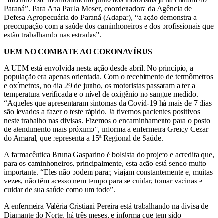
Paraná”. Para Ana Paula Moser, coordenadora da Agência de
Defesa Agropecuária do Paraná (Adapar), “a ação demonstra a
preocupação com a saúde dos caminhoneiros e dos profissionais que
estão trabalhando nas estradas”.
UEM NO COMBATE AO CORONAVÍRUS
A UEM está envolvida nesta ação desde abril. No princípio, a
população era apenas orientada. Com o recebimento de termômetros
e oxímetros, no dia 29 de junho, os motoristas passaram a ter a
temperatura verificada e o nível de oxigênio no sangue medido.
“Aqueles que apresentaram sintomas da Covid-19 há mais de 7 dias
são levados a fazer o teste rápido. Já tivemos pacientes positivos
neste trabalho nas divisas. Fizemos o encaminhamento para o posto
de atendimento mais próximo”, informa a enfermeira Greicy Cezar
do Amaral, que representa a 15ª Regional de Saúde.
A farmacêutica Bruna Gasparino é bolsista do projeto e acredita que,
para os caminhoneiros, principalmente, esta ação está sendo muito
importante. “Eles não podem parar, viajam constantemente e, muitas
vezes, não têm acesso nem tempo para se cuidar, tomar vacinas e
cuidar de sua saúde como um todo”.
A enfermeira Valéria Cristiani Pereira está trabalhando na divisa de
Diamante do Norte, há três meses, e informa que tem sido