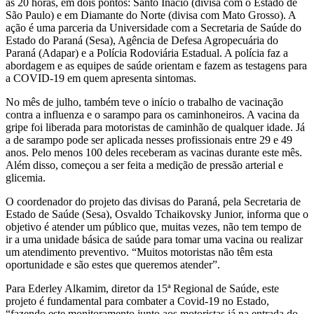
às 20 horas, em dois pontos: Santo Inácio (divisa com o Estado de
São Paulo) e em Diamante do Norte (divisa com Mato Grosso). A
ação é uma parceria da Universidade com a Secretaria de Saúde do
Estado do Paraná (Sesa), Agência de Defesa Agropecuária do
Paraná (Adapar) e a Polícia Rodoviária Estadual. A polícia faz a
abordagem e as equipes de saúde orientam e fazem as testagens para
a COVID-19 em quem apresenta sintomas.
No mês de julho, também teve o início o trabalho de vacinação
contra a influenza e o sarampo para os caminhoneiros. A vacina da
gripe foi liberada para motoristas de caminhão de qualquer idade. Já
a de sarampo pode ser aplicada nesses profissionais entre 29 e 49
anos. Pelo menos 100 deles receberam as vacinas durante este mês.
Além disso, começou a ser feita a medição de pressão arterial e
glicemia.
O coordenador do projeto das divisas do Paraná, pela Secretaria de
Estado de Saúde (Sesa), Osvaldo Tchaikovsky Junior, informa que o
objetivo é atender um público que, muitas vezes, não tem tempo de
ir a uma unidade básica de saúde para tomar uma vacina ou realizar
um atendimento preventivo. “Muitos motoristas não têm esta
oportunidade e são estes que queremos atender”.
Para Ederley Alkamim, diretor da 15ª Regional de Saúde, este
projeto é fundamental para combater a Covid-19 no Estado,
“fazendo este monitoramento junto aos motoristas já na entrada do