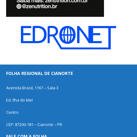
FOLHA REGIONAL DE CIANORTE
Avenida Brasil, 1167 – Sala 3
Ed. Ilha do Mel
Centro
CEP: 87200-181 – Cianorte – PR
FALE COM A FOLHA