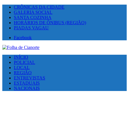
CRÔNICAS DA CIDADE
GALERIA SOCIAL
SANTA COZINHA
HORÁRIOS DE ÔNIBUS (REGIÃO)
PIADAS VAGAU
Facebook
INÍCIO
POLICIAL
LOCAL
REGIÃO
ENTREVISTAS
ESTADUAIS
NACIONAIS