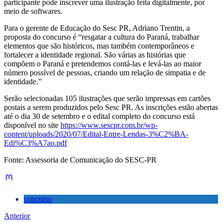
participante pode inscrever uma ilustração feita digitalmente, por
meio de softwares.
Para o gerente de Educação do Sesc PR, Adriano Trentin, a
proposta do concurso é “resgatar a cultura do Paraná, trabalhar
elementos que são históricos, mas também contemporâneos e
fortalecer a identidade regional. São várias as histórias que
compõem o Paraná e pretendemos contá-las e levá-las ao maior
número possível de pessoas, criando um relação de simpatia e de
identidade.”
Serão selecionadas 105 ilustrações que serão impressas em cartões
postais a serem produzidos pelo Sesc PR. As inscrições estão abertas
até o dia 30 de setembro e o edital completo do concurso está
disponível no site
https://www.sescpr.com.br/wp-
content/uploads/2020/07/Edital-Entre-Lendas-3%C2%BA-
Edi%C3%A7ao.pdf
Fonte: Assessoria de Comunicação do SESC-PR
concurso
Anterior