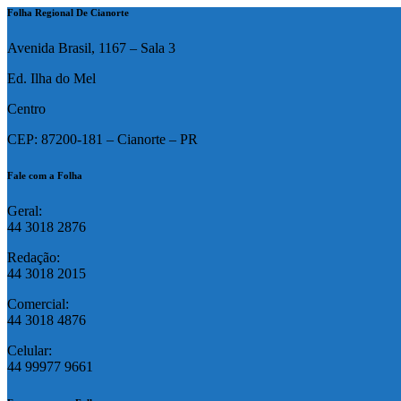
Folha Regional De Cianorte
Avenida Brasil, 1167 – Sala 3
Ed. Ilha do Mel
Centro
CEP: 87200-181 – Cianorte – PR
Fale com a Folha
Geral:
44 3018 2876
Redação:
44 3018 2015
Comercial:
44 3018 4876
Celular:
44 99977 9661