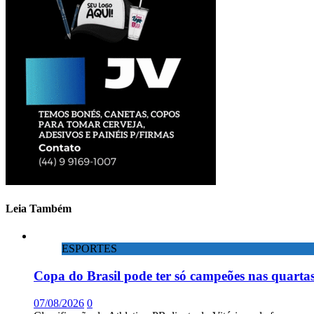
Leia Também
ESPORTES
Copa do Brasil pode ter só campeões nas quartas
07/08/2026
0