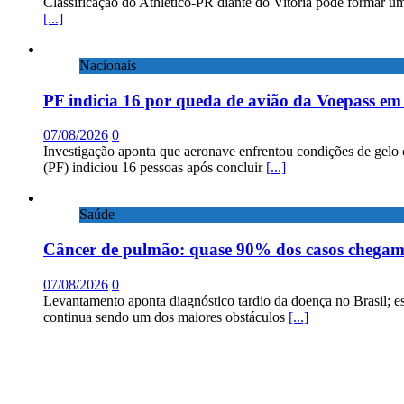
Classificação do Athletico-PR diante do Vitória pode formar um
[...]
Nacionais
PF indicia 16 por queda de avião da Voepass e
07/08/2026
0
Investigação aponta que aeronave enfrentou condições de gelo 
(PF) indiciou 16 pessoas após concluir
[...]
Saúde
Câncer de pulmão: quase 90% dos casos chega
07/08/2026
0
Levantamento aponta diagnóstico tardio da doença no Brasil; e
continua sendo um dos maiores obstáculos
[...]