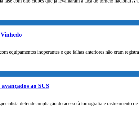
a fase com oito clubes que já levantaram a taça do torneio nacional A 
m Vinhedo
com equipamentos inoperantes e que falhas anteriores não eram registr
m avançados ao SUS
specialista defende ampliação do acesso à tomografia e rastreamento de