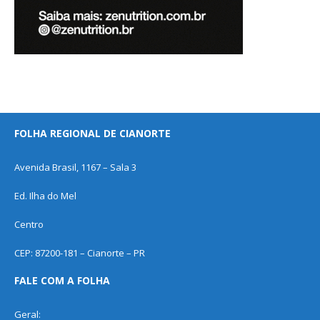
FOLHA REGIONAL DE CIANORTE
Avenida Brasil, 1167 – Sala 3
Ed. Ilha do Mel
Centro
CEP: 87200-181 – Cianorte – PR
FALE COM A FOLHA
Geral: