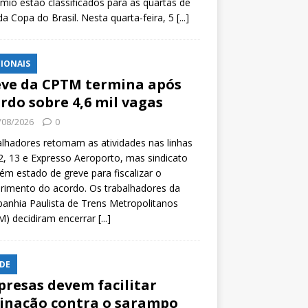
mio estão classificados para as quartas de
 da Copa do Brasil. Nesta quarta-feira, 5
[...]
IONAIS
ve da CPTM termina após
rdo sobre 4,6 mil vagas
/08/2026
0
lhadores retomam as atividades nas linhas
2, 13 e Expresso Aeroporto, mas sindicato
m estado de greve para fiscalizar o
rimento do acordo. Os trabalhadores da
nhia Paulista de Trens Metropolitanos
M) decidiram encerrar
[...]
DE
resas devem facilitar
inação contra o sarampo