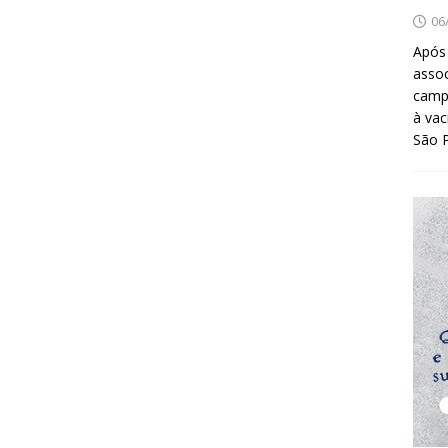
06
Após
asso
camp
à vac
São 