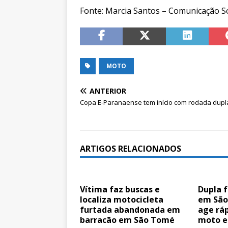
Fonte: Marcia Santos – Comunicação Soc
MOTO
ANTERIOR
Copa E-Paranaense tem início com rodada dupl
ARTIGOS RELACIONADOS
Vítima faz buscas e
Dupla f
localiza motocicleta
em São
furtada abandonada em
age ráp
barracão em São Tomé
moto e