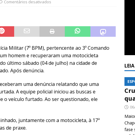
Comentários desativados
olícia Militar (7º BPM), pertencente ao 3º Comando
m um homem e recuperaram uma motocicleta
 do último sábado (04 de julho) na cidade de
LEI
ado. Após denúncia.
ESP
s receberam uma denúncia relatando que uma
Cru
tada. A equipe policial iniciou as buscas e
qua
e o veículo furtado. Ao ser questionado, ele
06
Maio
minhado, juntamente com a motocicleta, à 17ª
Chape
das de praxe.
fase 