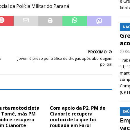
e Grê
ial da Polícia Militar do Paraná
final
NAC
Gre
aco
06
PRÓXIMO
a
Jovem é preso por tráfico de drogas após abordagem
Traba
policial
11, 1
manté
cump
Compa
(CPT
urta motocicleta
Com apoio da P2, PM de
SAÚ
 Tomé, más PM
Cianorte recupera
ido e recupera
motocicleta que foi
Emp
m Cianorte
roubada em Farol
vac