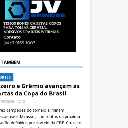
A TAMBÉM
ORTES
zeiro e Grêmio avançam às
rtas da Copa do Brasil
/08/2026
0
res campeões do torneio eliminam
coense e Mirassol; confrontos da próxima
serão definidos por sorteio da CBF. Cruzeiro